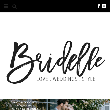
#10YEARSBRI
INFO
O NAS
KONTAKT
REKLAMA
ADVERTISING
BRICREATIVES
ZGŁOSZENIA