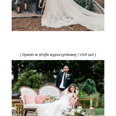
{ Dywan w strefie wypoczynkowej / chill out }