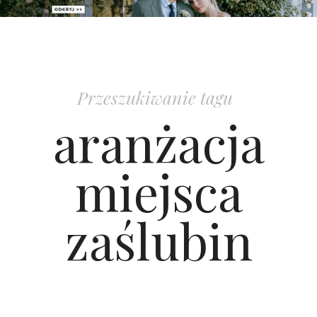
PATRONAT
SPONSORING
Przeszukiwanie tagu
KONKURSY
aranżacja
KSIĄŻKI BRIDELLE
miejsca
POLECANE FIRMY
zaślubin
WASZE ŚLUBY
{HOT SEXY BEST}
BRI GROUP