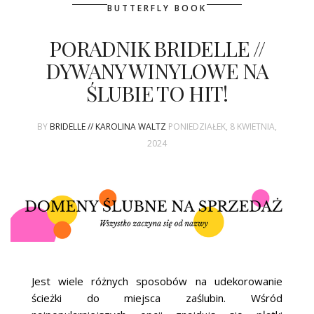
ŚLUBNE STYLE
BUTTERFLY BOOK
MAGAZYNY
PORADNIK BRIDELLE //
DYWANY WINYLOWE NA
ARCHIWUM
ŚLUBIE TO HIT!
BY
BRIDELLE // KAROLINA WALTZ
PONIEDZIAŁEK, 8 KWIETNIA,
2024
Jest wiele różnych sposobów na udekorowanie
ścieżki do miejsca zaślubin. Wśród