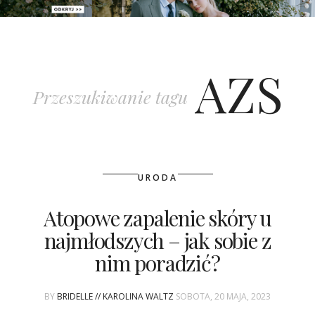
PATRONAT
AZS
SPONSORING
Przeszukiwanie tagu
KONKURSY
KSIĄŻKI BRIDELLE
URODA
POLECANE FIRMY
Atopowe zapalenie skóry u
WASZE ŚLUBY
najmłodszych – jak sobie z
{HOT SEXY BEST}
nim poradzić?
BRI GROUP
BY
BRIDELLE // KAROLINA WALTZ
SOBOTA, 20 MAJA, 2023