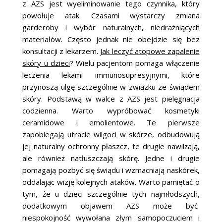
z AZS jest wyeliminowanie tego czynnika, który
powołuje atak. Czasami wystarczy zmiana
garderoby i wybór naturalnych, niedrażniących
materiałów. Często jednak nie obejdzie się bez
konsultacji z lekarzem.
Jak leczyć atopowe zapalenie
skóry u dzieci
? Wielu pacjentom pomaga włączenie
leczenia lekami immunosupresyjnymi, które
przynoszą ulgę szczególnie w związku ze świądem
skóry. Podstawą w walce z AZS jest pielęgnacja
codzienna. Warto wypróbować kosmetyki
ceramidowe i emolientowe. Te pierwsze
zapobiegają utracie wilgoci w skórze, odbudowują
jej naturalny ochronny płaszcz, te drugie nawilżają,
ale również natłuszczają skórę. Jedne i drugie
pomagają pozbyć się świądu i wzmacniają naskórek,
oddalając wizję kolejnych ataków. Warto pamiętać o
tym, że u dzieci szczególnie tych najmłodszych,
dodatkowym objawem AZS może być
niespokojność wywołana złym samopoczuciem i