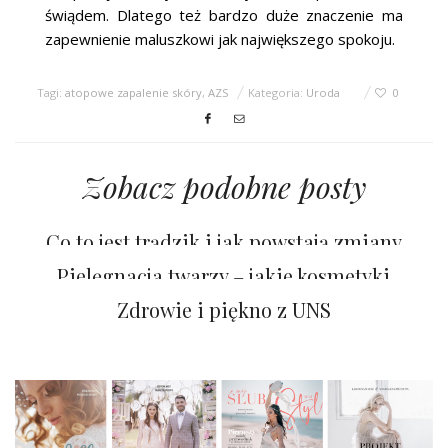
świądem. Dlatego też bardzo duże znaczenie ma
zapewnienie maluszkowi jak największego spokoju.
Tagi:
atopowe zapalenie skóry
,
AZS
Kategoria:
Uroda
0
Zobacz podobne posty
Co to jest trądzik i jak powstają zmiany
skórne?
Pielęgnacja twarzy – jakie kosmetyki
wybrać?
Zdrowie i piękno z UNS