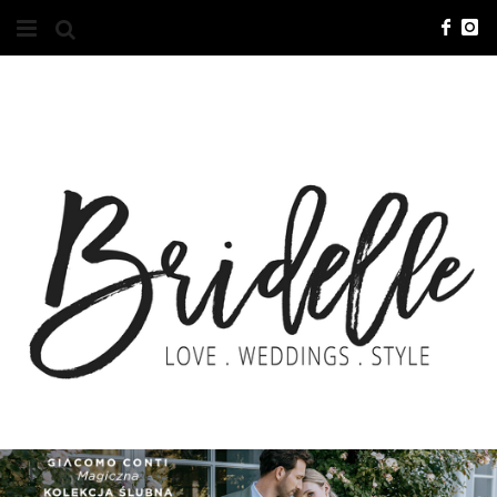
#10YEARSBRI
INFO
O NAS
KONTAKT
REKLAMA
ADVERTISING
BRICREATIVES
ZGŁOSZENIA