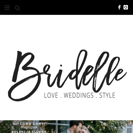
#10YEARSBRI
INFO
O NAS
KONTAKT
REKLAMA
ADVERTISING
BRICREATIVES
ZGŁOSZENIA