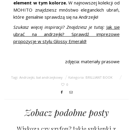
element w tym kolorze.
W najnowszej kolekcji od
MOHITO znajdziesz mnóstwo eleganckich ubrań,
które genialnie sprawdzą się na Andrzejki!
Szukasz więcej inspiracji? Znajdziesz je tutaj:
Jak się
ubrać na andrzejki? Sprawdź imprezowe
propozycje w stylu Glossy Emerald!
zdjęcia: materiały prasowe
Tagi:
Andrzejki
,
bal andrzejkowy
Kategoria:
BRILLIANT BOOK
0
Zobacz podobne posty
Wiskoza czy szyfon? Jakie sukienki z