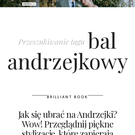
PATRONAT
bal
SPONSORING
Przeszukiwanie tagu
KONKURSY
andrzejkowy
KSIĄŻKI BRIDELLE
POLECANE FIRMY
WASZE ŚLUBY
BRILLIANT BOOK
{HOT SEXY BEST}
Jak się ubrać na Andrzejki?
Wow! Przeglądnij piękne
BRI GROUP
stylizacje, które zapierają