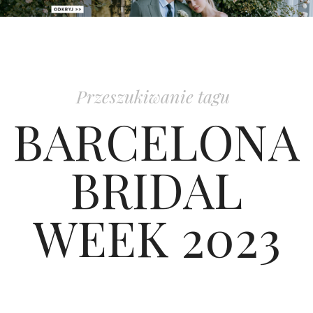
PATRONAT
SPONSORING
Przeszukiwanie tagu
KONKURSY
BARCELONA
KSIĄŻKI BRIDELLE
BRIDAL
POLECANE FIRMY
WEEK 2023
WASZE ŚLUBY
{HOT SEXY BEST}
BRI GROUP