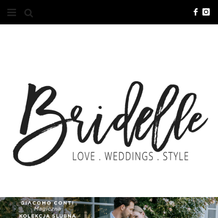
#10YEARSBRI
INFO
O NAS
KONTAKT
REKLAMA
ADVERTISING
BRICREATIVES
ZGŁOSZENIA