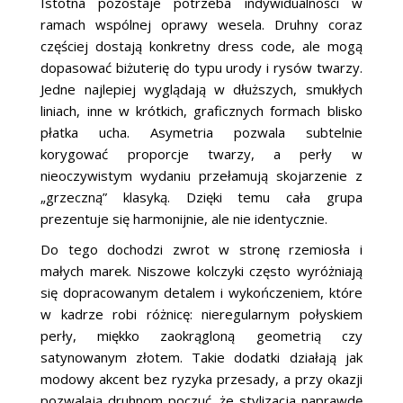
Istotna pozostaje potrzeba indywidualności w
ramach wspólnej oprawy wesela. Druhny coraz
częściej dostają konkretny dress code, ale mogą
dopasować biżuterię do typu urody i rysów twarzy.
Jedne najlepiej wyglądają w dłuższych, smukłych
liniach, inne w krótkich, graficznych formach blisko
płatka ucha. Asymetria pozwala subtelnie
korygować proporcje twarzy, a perły w
nieoczywistym wydaniu przełamują skojarzenie z
„grzeczną” klasyką. Dzięki temu cała grupa
prezentuje się harmonijnie, ale nie identycznie.
Do tego dochodzi zwrot w stronę rzemiosła i
małych marek. Niszowe kolczyki często wyróżniają
się dopracowanym detalem i wykończeniem, które
w kadrze robi różnicę: nieregularnym połyskiem
perły, miękko zaokrągloną geometrią czy
satynowanym złotem. Takie dodatki działają jak
modowy akcent bez ryzyka przesady, a przy okazji
pozwalają druhnom poczuć, że stylizacja naprawdę