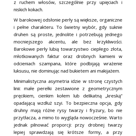
z ruchem włosów, szczególnie przy upięciach i
niskich kokach.
W barokowej odsłonie perły są większe, organiczne
i pełne charakteru. To świetny wybór, gdy suknie
druhen są proste, jednolite i potrzebują jednego
mocniejszego akcentu, ale bez krzykliwości.
Barokowe perły lubią towarzystwo ciepłego złota,
młotkowanych faktur oraz drobnych kamieni w
odcieniach szampana, które podbijają wrażenie
luksusu, nie dominując nad bukietem ani makijażem.
Minimalistyczna asymetria idzie w stronę czystych
linii: małe perełki zestawione z geometrycznym
pręcikiem, cienkim kołem lub delikatną „kreską”
opadającą wzdłuż szyi. To bezpieczna opcja, gdy
druhny mają różne rysy twarzy i fryzury, bo nie
przytłacza, a mimo to wygląda nowocześnie. Warto
jednak pilnować proporcji: przy drobnej twarzy
lepiej sprawdzają się krótsze formy, a przy