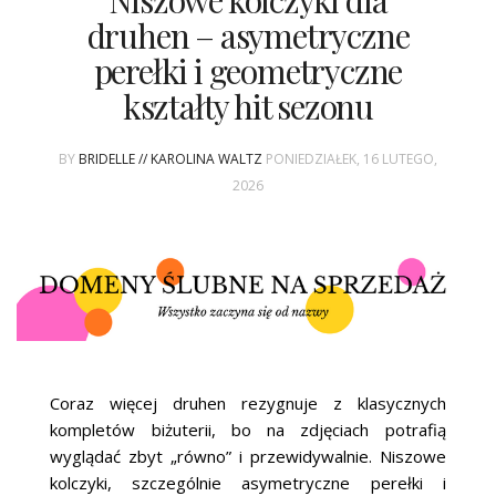
Niszowe kolczyki dla
ŚLUBNE STYLE
druhen – asymetryczne
perełki i geometryczne
MAGAZYNY
kształty hit sezonu
ARCHIWUM
BY
BRIDELLE // KAROLINA WALTZ
PONIEDZIAŁEK, 16 LUTEGO,
2026
Coraz więcej druhen rezygnuje z klasycznych
kompletów biżuterii, bo na zdjęciach potrafią
wyglądać zbyt „równo” i przewidywalnie. Niszowe
kolczyki, szczególnie asymetryczne perełki i