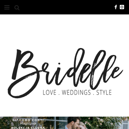
#10YEARSBRI
INFO
O NAS
KONTAKT
REKLAMA
ADVERTISING
BRICREATIVES
ZGŁOSZENIA