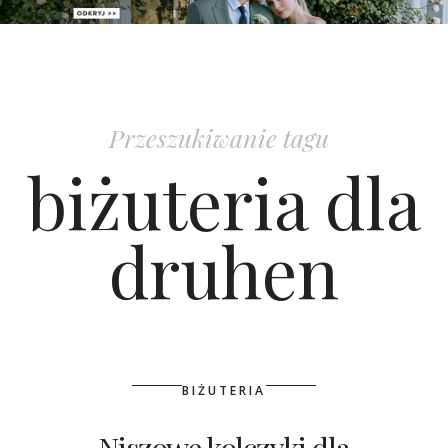
PATRONAT
SPONSORING
Przeszukiwanie tagu
KONKURSY
biżuteria dla
KSIĄŻKI BRIDELLE
druhen
POLECANE FIRMY
WASZE ŚLUBY
{HOT SEXY BEST}
BIŻUTERIA
BRI GROUP