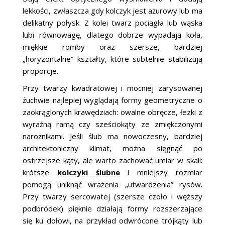
lekkości, zwłaszcza gdy kolczyk jest ażurowy lub ma
delikatny połysk. Z kolei twarz pociągła lub wąska
lubi równowagę, dlatego dobrze wypadają koła,
miękkie romby oraz szersze, bardziej
„horyzontalne” kształty, które subtelnie stabilizują
proporcje.
Przy twarzy kwadratowej i mocniej zarysowanej
żuchwie najlepiej wyglądają formy geometryczne o
zaokrąglonych krawędziach: owalne obręcze, łezki z
wyraźną ramą czy sześciokąty ze zmiękczonymi
narożnikami. Jeśli ślub ma nowoczesny, bardziej
architektoniczny klimat, można sięgnąć po
ostrzejsze kąty, ale warto zachować umiar w skali:
krótsze
kolczyki ślubne
i mniejszy rozmiar
pomogą uniknąć wrażenia „utwardzenia” rysów.
Przy twarzy sercowatej (szersze czoło i węższy
podbródek) pięknie działają formy rozszerzające
się ku dołowi, na przykład odwrócone trójkąty lub