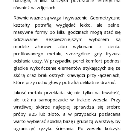
naciągał, a linia kolczyka pozostanie estetyczna
również na zdjęciach.
Równie ważne są waga i wyważenie. Geometryczne
kształty potrafią wyglądać lekko, ale pełne,
masywne formy po kilku godzinach mogą stać się
odczuwalne. Bezpieczniejszym wyborem są
modele ażurowe albo wykonane z cienko
profilowanego metalu, szczególnie gdy fryzura
odsłania uszy. W przypadku pereł komfort podnosi
gładkie wykończenie elementów stykających się ze
skórą oraz brak ostrych krawędzi przy łączeniach,
które przy ruchu głowy potrafią delikatnie drażnić.
Jakość metalu przekłada się nie tylko na trwałość,
ale też na samopoczucie w trakcie wesela. Przy
wrażliwej skórze najlepiej sprawdza się srebro
próby 925 lub złoto, a w przypadku pozłacania
warto wybierać solidną bazę i grubszą warstwę, by
ograniczyć ryzyko ścierania. Po weselu kolczyki