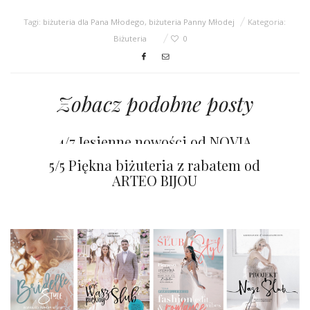
Tagi:
biżuteria dla Pana Młodego
,
biżuteria Panny Młodej
Kategoria:
Biżuteria
0
Zobacz podobne posty
4/7 Jesienne nowości od NOVIA
BLANCA
5/5 Piękna biżuteria z rabatem od
ARTEO BIJOU