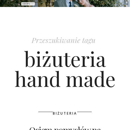
PATRONAT
SPONSORING
Przeszukiwanie tagu
KONKURSY
biżuteria
KSIĄŻKI BRIDELLE
hand made
POLECANE FIRMY
WASZE ŚLUBY
{HOT SEXY BEST}
BIŻUTERIA
BRI GROUP