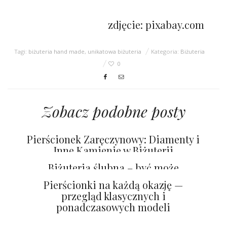
zdjęcie:
pixabay.com
Tagi:
biżuteria hand made
,
unikatowa biżuteria
Kategoria:
Biżuteria
0
Zobacz podobne posty
Pierścionek Zaręczynowy: Diamenty i
Inne Kamienie w Biżuterii
Zaręczynowej
Biżuteria ślubna – być może
najważniejsza w Twoim życiu
Pierścionki na każdą okazję —
przegląd klasycznych i
ponadczasowych modeli