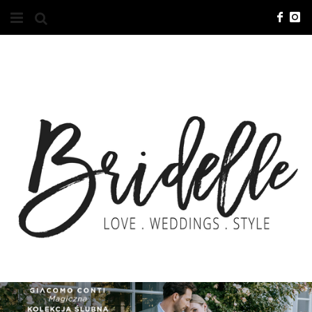
#10YEARSBRI
INFO
O NAS
KONTAKT
REKLAMA
ADVERTISING
BRICREATIVES
ZGŁOSZENIA