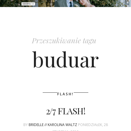
PATRONAT
SPONSORING
Przeszukiwanie tagu
KONKURSY
buduar
KSIĄŻKI BRIDELLE
POLECANE FIRMY
WASZE ŚLUBY
FLASH!
{HOT SEXY BEST}
2/7 FLASH!
BRI GROUP
BY
BRIDELLE // KAROLINA WALTZ
PONIEDZIAŁEK, 28