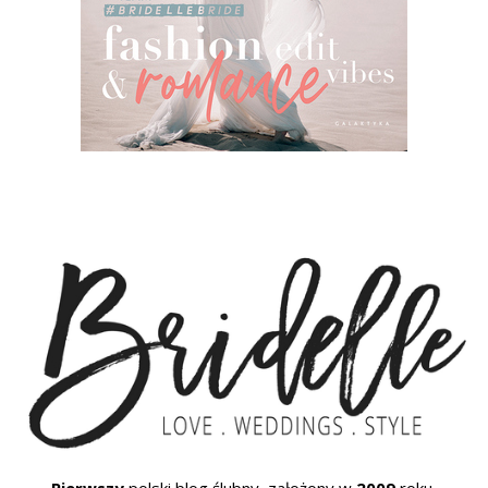
Pierwszy
polski blog ślubny, założony w
2009
roku.