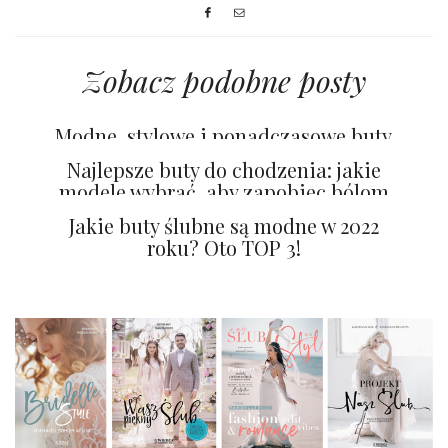
Zobacz podobne posty
Modne, stylowe i ponadczasowe buty
ślubne
Najlepsze buty do chodzenia: jakie
modele wybrać, aby zapobiec bólom
stóp?
Jakie buty ślubne są modne w 2022
roku? Oto TOP 3!