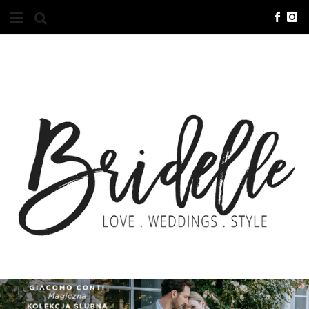
#10YEARSBRI
INFO
O NAS
KONTAKT
REKLAMA
ADVERTISING
BRICREATIVES
ZGŁOSZENIA