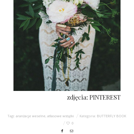
zdjęcia: PINTEREST
Tagi:
aranżacje weselne
,
atłasowe wstążki
Kategoria:
BUTTERFLY BOOK
0