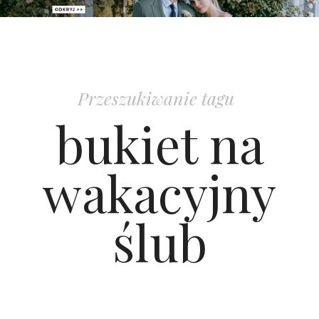
PATRONAT
SPONSORING
Przeszukiwanie tagu
KONKURSY
bukiet na
KSIĄŻKI BRIDELLE
wakacyjny
POLECANE FIRMY
ślub
WASZE ŚLUBY
{HOT SEXY BEST}
BRI GROUP