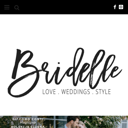
#10YEARSBRI
INFO
O NAS
KONTAKT
REKLAMA
ADVERTISING
BRICREATIVES
ZGŁOSZENIA