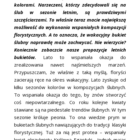
kolorami. Narzeczeni, którzy zdecydowali się na
ślub w sezonie letnim, są prawdziwymi
szczęściarzami. To właśnie teraz macie największą
możliwość do wykonania wspaniałych kompozycji
florystycznych. A to oznacza, że wakacyjny bukiet
ślubny naprawdę może zachwycać. Nie wierzycie?
Koniecznie zobaczcie nasze propozycje letnich
bukietów.
Lato to wspaniała okazja do
zrealizowania nawet najśmielszych marzeń.
Przypuszczam, że właśnie z taką myślą, floryści
zacierają ręce na okres wakacyjny. Lato zyskuje od
kilku sezonów kolorów w kompozycjach ślubnych.
To wspaniała okazja do tego, by znów stworzyć
coś niepowtarzalnego. Co roku kolejne kwiaty
stawiane są na piedestale trendów ślubnych. W tym
sezonie króluje peonia. To ona wiedzie prym w
bukietach ślubnych nawiązujących do tradycji klasyki
florystycznej. Tuż za nią jest protea – wspaniały
kwiat okrzyknięty Królową Egzotyki. Jednak mając