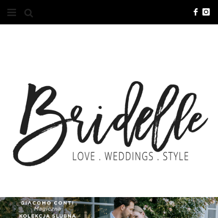
#10YEARSBRI
INFO
O NAS
KONTAKT
REKLAMA
ADVERTISING
BRICREATIVES
ZGŁOSZENIA