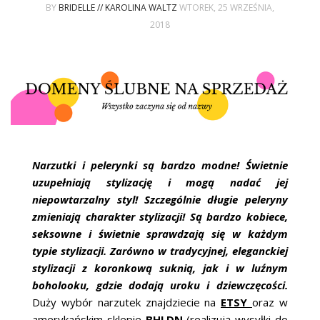
ŚLUBNE STYLE
BY
BRIDELLE // KAROLINA WALTZ
WTOREK, 25 WRZEŚNIA,
2018
MAGAZYNY
ARCHIWUM
Narzutki i pelerynki są bardzo modne! Świetnie
uzupełniają stylizację i mogą nadać jej
niepowtarzalny styl! Szczególnie długie peleryny
zmieniają charakter stylizacji! Są bardzo kobiece,
seksowne i świetnie sprawdzają się w każdym
typie stylizacji. Zarówno w tradycyjnej, eleganckiej
stylizacji z koronkową suknią, jak i w luźnym
boholooku, gdzie dodają uroku i dziewczęcości.
Duży wybór narzutek znajdziecie na
ETSY
oraz w
amerykańskim sklepie
BHLDN
(realizują wysyłki do