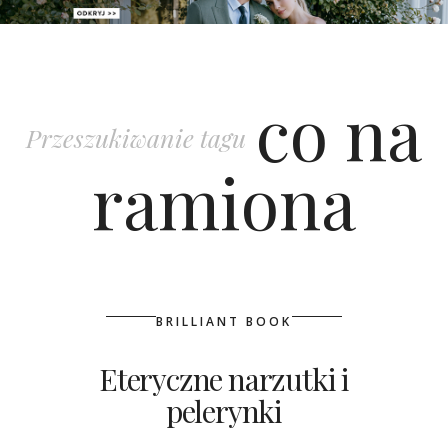
PATRONAT
co na
SPONSORING
Przeszukiwanie tagu
KONKURSY
ramiona
KSIĄŻKI BRIDELLE
POLECANE FIRMY
WASZE ŚLUBY
BRILLIANT BOOK
{HOT SEXY BEST}
Eteryczne narzutki i
pelerynki
BRI GROUP