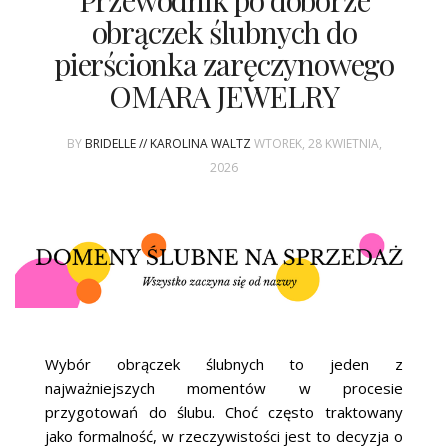
Przewodnik po doborze
ŚLUBNE STYLE
obrączek ślubnych do
pierścionka zaręczynowego
MAGAZYNY
OMARA JEWELRY
ARCHIWUM
BY
BRIDELLE // KAROLINA WALTZ
WTOREK, 28 KWIETNIA,
2026
Wybór obrączek ślubnych to jeden z
najważniejszych momentów w procesie
przygotowań do ślubu. Choć często traktowany
jako formalność, w rzeczywistości jest to decyzja o