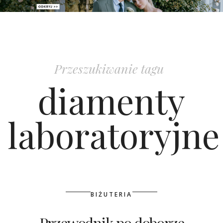
PATRONAT
SPONSORING
Przeszukiwanie tagu
KONKURSY
diamenty
KSIĄŻKI BRIDELLE
laboratoryjne
POLECANE FIRMY
WASZE ŚLUBY
{HOT SEXY BEST}
BIŻUTERIA
BRI GROUP