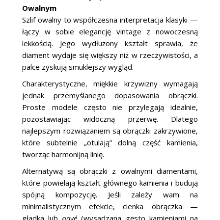
Owalnym
Szlif owalny to współczesna interpretacja klasyki —
łączy w sobie elegancję vintage z nowoczesną
lekkością. Jego wydłużony kształt sprawia, że
diament wydaje się większy niż w rzeczywistości, a
palce zyskują smuklejszy wygląd.
Charakterystyczne, miękkie krzywizny wymagają
jednak przemyślanego dopasowania obrączki.
Proste modele często nie przylegają idealnie,
pozostawiając widoczną przerwę. Dlatego
najlepszym rozwiązaniem są obrączki zakrzywione,
które subtelnie „otulają” dolną część kamienia,
tworząc harmonijną linię.
Alternatywą są obrączki z owalnymi diamentami,
które powielają kształt głównego kamienia i budują
spójną kompozycję. Jeśli zależy wam na
minimalistycznym efekcie, cienka obrączka —
gładka lub
pavé
(wysadzana gęsto kamieniami na