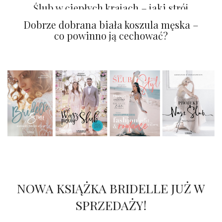
klasą?
Ślub w ciepłych krajach – jaki strój
wybrać dla Pana Młodego?
Dobrze dobrana biała koszula męska –
co powinno ją cechować?
NOWA KSIĄŻKA BRIDELLE JUŻ W
SPRZEDAŻY!