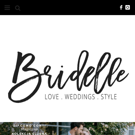
#10YEARSBRI
INFO
O NAS
KONTAKT
REKLAMA
ADVERTISING
BRICREATIVES
ZGŁOSZENIA