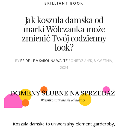
ŚLUBNE STYLE
BRILLIANT BOOK
MAGAZYNY
Jak koszula damska od
marki Wólczanka może
ARCHIWUM
zmienić Twój codzienny
look?
BY
BRIDELLE // KAROLINA WALTZ
PONIEDZIAŁEK, 8 KWIETNIA,
2024
Koszula damska to uniwersalny element garderoby,