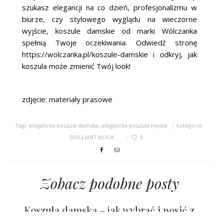
szukasz elegancji na co dzień, profesjonalizmu w
biurze, czy stylowego wyglądu na wieczorne
wyjście, koszule damskie od marki Wólczanka
spełnią Twoje oczekiwania. Odwiedź stronę
https://wolczanka.pl/koszule-damskie i odkryj, jak
koszula może zmienić Twój look!
zdjęcie: materiały prasowe
Tagi:
elegancka koszula damska
,
elegancka koszula męska
Kategoria:
BRILLIANT BOOK
0
Zobacz podobne posty
Koszula damska – jak wybrać i nosić z