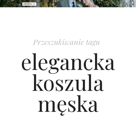
PATRONAT
SPONSORING
Przeszukiwanie tagu
KONKURSY
elegancka
KSIĄŻKI BRIDELLE
koszula
POLECANE FIRMY
męska
WASZE ŚLUBY
{HOT SEXY BEST}
BRI GROUP