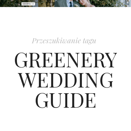
PATRONAT
SPONSORING
Przeszukiwanie tagu
KONKURSY
GREENERY
KSIĄŻKI BRIDELLE
WEDDING
POLECANE FIRMY
GUIDE
WASZE ŚLUBY
{HOT SEXY BEST}
BRI GROUP