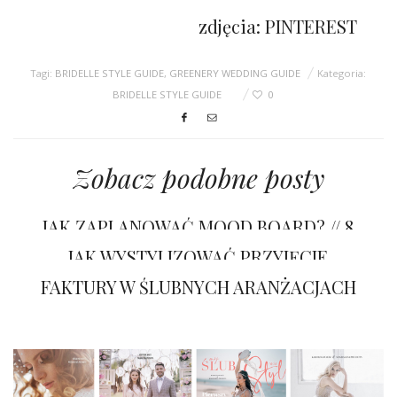
zdjęcia: PINTEREST
Tagi:
BRIDELLE STYLE GUIDE
,
GREENERY WEDDING GUIDE
Kategoria:
BRIDELLE STYLE GUIDE
0
Zobacz podobne posty
JAK ZAPLANOWAĆ MOOD BOARD? // 8
propozycji na sezon 2022
JAK WYSTYLIZOWAĆ PRZYJĘCIE
WESELNE?
FAKTURY W ŚLUBNYCH ARANŻACJACH