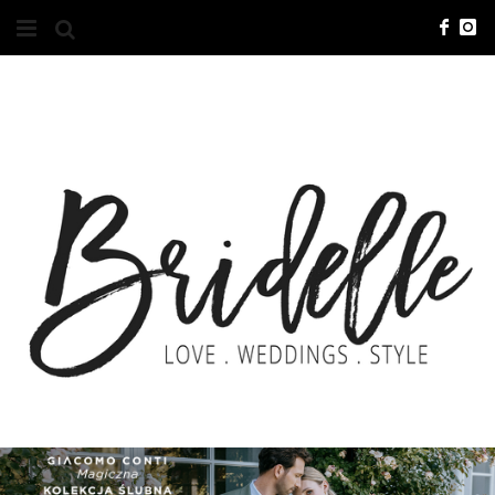
#10YEARSBRI
INFO
O NAS
KONTAKT
REKLAMA
ADVERTISING
BRICREATIVES
ZGŁOSZENIA