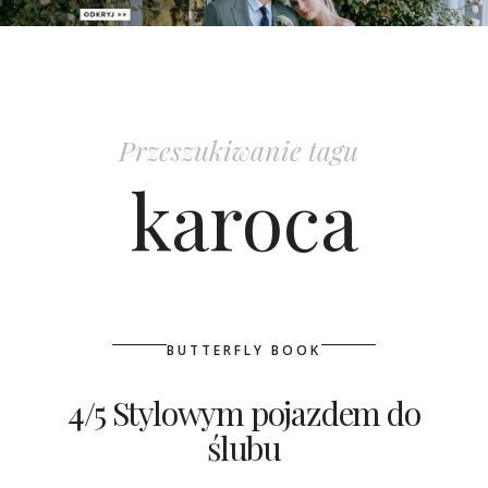
PATRONAT
SPONSORING
Przeszukiwanie tagu
KONKURSY
karoca
KSIĄŻKI BRIDELLE
POLECANE FIRMY
WASZE ŚLUBY
BUTTERFLY BOOK
{HOT SEXY BEST}
4/5 Stylowym pojazdem do
ślubu
BRI GROUP