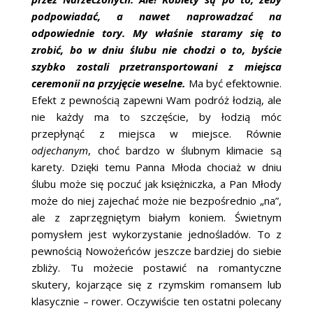
podpowiadać, a nawet naprowadzać na
odpowiednie tory. My właśnie staramy się to
zrobić, bo w dniu ślubu nie chodzi o to, byście
szybko zostali przetransportowani z miejsca
ceremonii na przyjęcie weselne.
Ma być efektownie.
Efekt z pewnością zapewni Wam podróż łodzią, ale
nie każdy ma to szczęście, by łodzią móc
przepłynąć z miejsca w miejsce. Równie
odjechanym
, choć bardzo w ślubnym klimacie są
karety. Dzięki temu Panna Młoda chociaż w dniu
ślubu może się poczuć jak księżniczka, a Pan Młody
może do niej zajechać może nie bezpośrednio „na”,
ale z zaprzęgniętym białym koniem. Świetnym
pomysłem jest wykorzystanie jednośladów. To z
pewnością Nowożeńców jeszcze bardziej do siebie
zbliży. Tu możecie postawić na romantyczne
skutery, kojarzące się z rzymskim romansem lub
klasycznie – rower. Oczywiście ten ostatni polecany