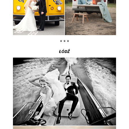
* * *
ŁÓDŹ