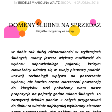
ŚLUBNE STYLE
BY
BRIDELLE // KAROLINA WALTZ
ŚRODA, 14 GRUDNIA, 2016
MAGAZYNY
ARCHIWUM
W dobie tak dużej różnorodności w stylizacjach
ślubnych, mamy jeszcze większą możliwość do
wyboru odpowiedniego pojazdu, którym
Nowożeńcy udadzą się w swoją pierwszą podróż.
Rozwój technologii wpływa na poszerzanie
wyboru, ale bardzo często Narzeczeni powracają
do klasyków. Dziś pokażemy Wam nasze
propozycje na pojazdy godne miana ślubnych. To
zazwyczaj działka panów. Z całych przygotowań
do ślubu to właśnie najchętniej wybierany element
przez Narzeczonych. Ale! Kobiety są po to, żeby