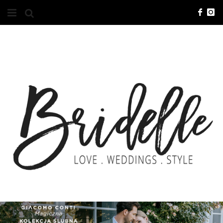
#10YEARSBRI
INFO
O NAS
KONTAKT
REKLAMA
ADVERTISING
BRICREATIVES
ZGŁOSZENIA