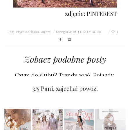
zdjęcia: PINTEREST
Tagi:
czym do ślubu
,
kareta
Kategoria:
BUTTERFLY BOOK
1
Zobacz podobne posty
Czym do ślubu? Trendy 2026. Pojazdy,
które robią wrażenie!
5/6 Łodzie i canoe w aranżacjach
3/5 Pani, zajechał powóz!