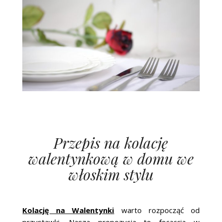
Przepis na kolację
walentynkową w domu we
włoskim stylu
Kolację na Walentynki
warto rozpocząć od
przystawki. Nasza propozycja to focaccia w