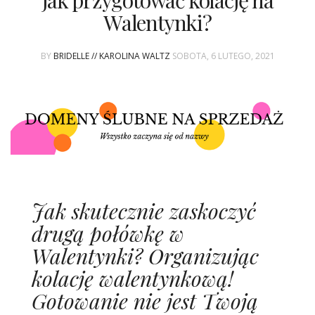
Jak przygotować kolację na
ŚLUBNE STYLE
Walentynki?
MAGAZYNY
BY
BRIDELLE // KAROLINA WALTZ
SOBOTA, 6 LUTEGO, 2021
ARCHIWUM
Jak skutecznie zaskoczyć
drugą połówkę w
Walentynki? Organizując
kolację walentynkową!
Gotowanie nie jest Twoją