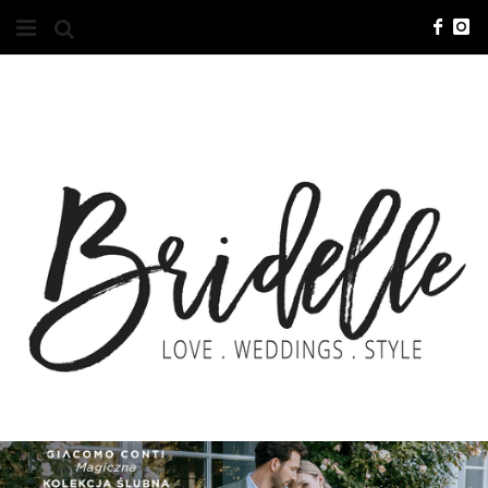
#10YEARSBRI
INFO
O NAS
KONTAKT
REKLAMA
ADVERTISING
BRICREATIVES
ZGŁOSZENIA