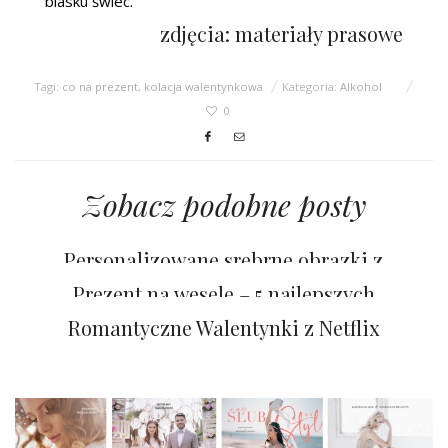
blasku świec.
zdjęcia: materiały prasowe
Tagi:
co na prezent
,
kolacja walentynkowa
Kategoria:
Alkohol
0
Zobacz podobne posty
Personalizowane srebrne obrazki z
grawerem to pamiątka na całe życie
Prezent na wesele – 5 najlepszych
pomysłów
Romantyczne Walentynki z Netflix