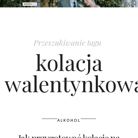
PATRONAT
SPONSORING
Przeszukiwanie tagu
KONKURSY
kolacja
KSIĄŻKI BRIDELLE
walentynkow
POLECANE FIRMY
WASZE ŚLUBY
{HOT SEXY BEST}
ALKOHOL
BRI GROUP