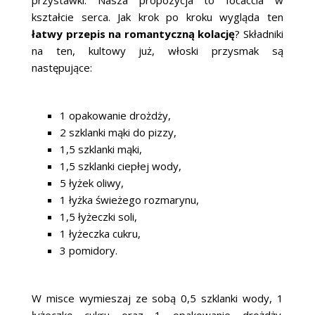
kształcie serca. Jak krok po kroku wygląda ten
łatwy przepis na romantyczną kolację
? Składniki
na ten, kultowy już, włoski przysmak są
następujące:
1 opakowanie drożdży,
2 szklanki mąki do pizzy,
1,5 szklanki mąki,
1,5 szklanki ciepłej wody,
5 łyżek oliwy,
1 łyżka świeżego rozmarynu,
1,5 łyżeczki soli,
1 łyżeczka cukru,
3 pomidory.
W misce wymieszaj ze sobą 0,5 szklanki wody, 1
łyżeczkę cukru oraz 1 opakowanie drożdży.