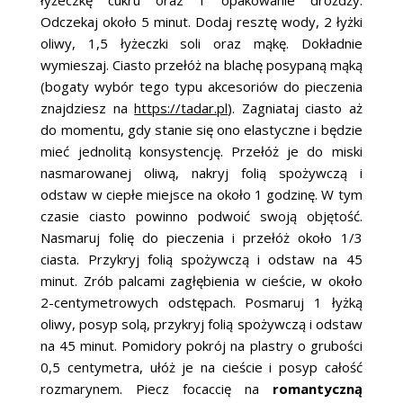
Odczekaj około 5 minut. Dodaj resztę wody, 2 łyżki
oliwy, 1,5 łyżeczki soli oraz mąkę. Dokładnie
wymieszaj. Ciasto przełóż na blachę posypaną mąką
(bogaty wybór tego typu akcesoriów do pieczenia
znajdziesz na
https://tadar.pl
). Zagniataj ciasto aż
do momentu, gdy stanie się ono elastyczne i będzie
mieć jednolitą konsystencję. Przełóż je do miski
nasmarowanej oliwą, nakryj folią spożywczą i
odstaw w ciepłe miejsce na około 1 godzinę. W tym
czasie ciasto powinno podwoić swoją objętość.
Nasmaruj folię do pieczenia i przełóż około 1/3
ciasta. Przykryj folią spożywczą i odstaw na 45
minut. Zrób palcami zagłębienia w cieście, w około
2-centymetrowych odstępach. Posmaruj 1 łyżką
oliwy, posyp solą, przykryj folią spożywczą i odstaw
na 45 minut. Pomidory pokrój na plastry o grubości
0,5 centymetra, ułóż je na cieście i posyp całość
rozmarynem. Piecz focaccię na
romantyczną