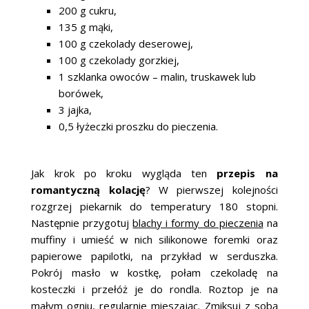
200 g cukru,
135 g mąki,
100 g czekolady deserowej,
100 g czekolady gorzkiej,
1 szklanka owoców – malin, truskawek lub
borówek,
3 jajka,
0,5 łyżeczki proszku do pieczenia.
Jak krok po kroku wygląda ten
przepis na
romantyczną kolację
? W pierwszej kolejności
rozgrzej piekarnik do temperatury 180 stopni.
Następnie przygotuj
blachy i formy do pieczenia
na
muffiny i umieść w nich silikonowe foremki oraz
papierowe papilotki, na przykład w serduszka.
Pokrój masło w kostkę, połam czekoladę na
kosteczki i przełóż je do rondla. Roztop je na
małym ogniu, regularnie mieszając. Zmiksuj z sobą