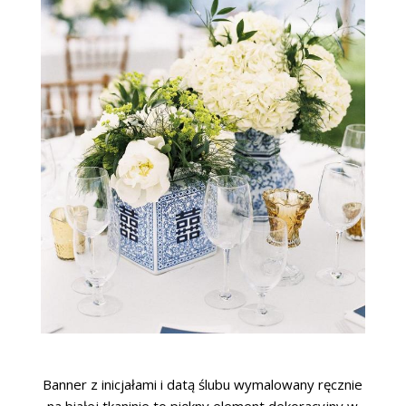
Banner z inicjałami i datą ślubu wymalowany ręcznie
na białej tkaninie to piękny element dekoracyjny w