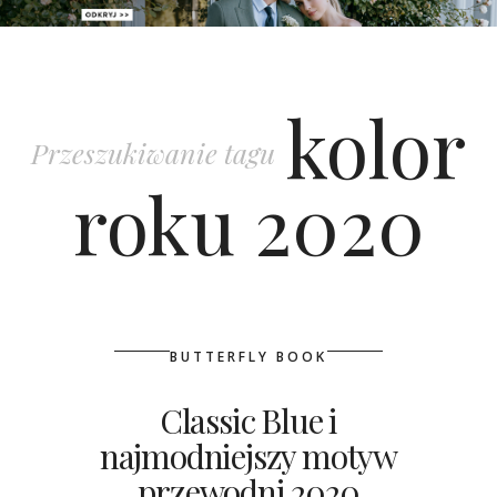
PATRONAT
kolor
SPONSORING
Przeszukiwanie tagu
KONKURSY
roku 2020
KSIĄŻKI BRIDELLE
POLECANE FIRMY
WASZE ŚLUBY
BUTTERFLY BOOK
{HOT SEXY BEST}
Classic Blue i
najmodniejszy motyw
BRI GROUP
przewodni 2020