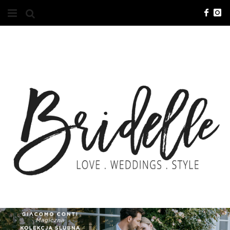
#10YEARSBRI
INFO
O NAS
KONTAKT
REKLAMA
ADVERTISING
BRICREATIVES
ZGŁOSZENIA