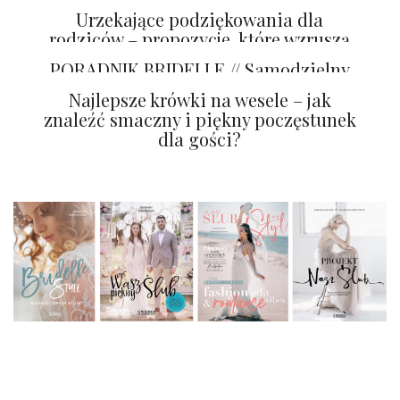
Urzekające podziękowania dla
rodziców – propozycje, które wzruszą
najbliższych
PORADNIK BRIDELLE // Samodzielny
projekt i druk zaproszeń ślubnych
Najlepsze krówki na wesele – jak
znaleźć smaczny i piękny poczęstunek
dla gości?