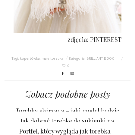
zdjęcia: PINTEREST
Tagi:
kopertówka
,
mała torebka
Kategoria:
BRILLIANT BOOK
0
Zobacz podobne posty
Torebka skórzana – jaki model będzie
najlepszy na wiosnę?
Jak dobrać torebkę do sukienki na
wesele?
Portfel, który wygląda jak torebka –