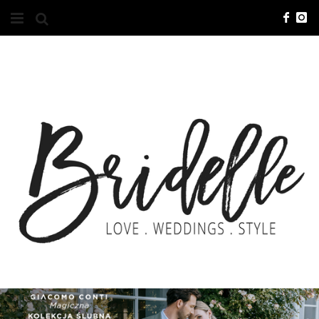
#10YEARSBRI
INFO
O NAS
KONTAKT
REKLAMA
ADVERTISING
BRICREATIVES
ZGŁOSZENIA