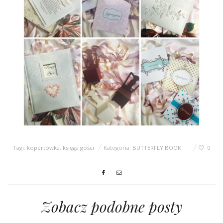
Tagi:
kopertówka
,
księga gości
Kategoria:
BUTTERFLY BOOK
0
Zobacz podobne posty