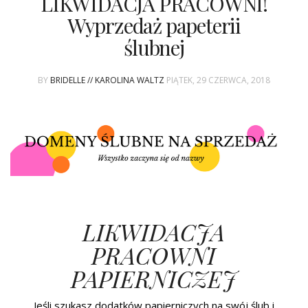
LIKWIDACJA PRACOWNI!
Wyprzedaż papeterii
ślubnej
BY
BRIDELLE // KAROLINA WALTZ
PIĄTEK, 29 CZERWCA, 2018
LIKWIDACJA
PRACOWNI
PAPIERNICZEJ
Jeśli szukasz dodatków papierniczych na swój ślub i