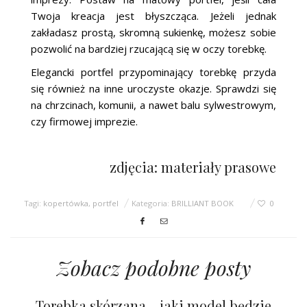
Twoja kreacja jest błyszcząca. Jeżeli jednak
zakładasz prostą, skromną sukienkę, możesz sobie
pozwolić na bardziej rzucającą się w oczy torebkę.
Elegancki portfel przypominający torebkę przyda
się również na inne uroczyste okazje. Sprawdzi się
na chrzcinach, komunii, a nawet balu sylwestrowym,
czy firmowej imprezie.
zdjęcia: materiały prasowe
Tagi:
kopertówka
,
portfel
Kategoria:
BRILLIANT BOOK
0
Zobacz podobne posty
Torebka skórzana – jaki model będzie