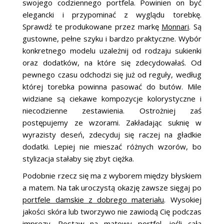
swojego codziennego portfela. Powinien on być
elegancki i przypominać z wyglądu torebkę.
Sprawdź te produkowane przez markę
Monnari
. Są
gustowne, pełne szyku i bardzo praktyczne. Wybór
konkretnego modelu uzależnij od rodzaju sukienki
oraz dodatków, na które się zdecydowałaś. Od
pewnego czasu odchodzi się już od reguły, według
której torebka powinna pasować do butów. Mile
widziane są ciekawe kompozycje kolorystyczne i
niecodzienne zestawienia. Ostrożniej zaś
postępujemy ze wzorami. Zakładając suknię w
wyrazisty deseń, zdecyduj się raczej na gładkie
dodatki. Lepiej nie mieszać różnych wzorów, bo
stylizacja stałaby się zbyt ciężka.
Podobnie rzecz się ma z wyborem między błyskiem
a matem. Na tak uroczystą okazję zawsze sięgaj po
portfele damskie z dobrego materiału
. Wysokiej
jakości skóra lub tworzywo nie zawiodą Cię podczas
imprezy. Postaw na matowy portfel, jeśli cała