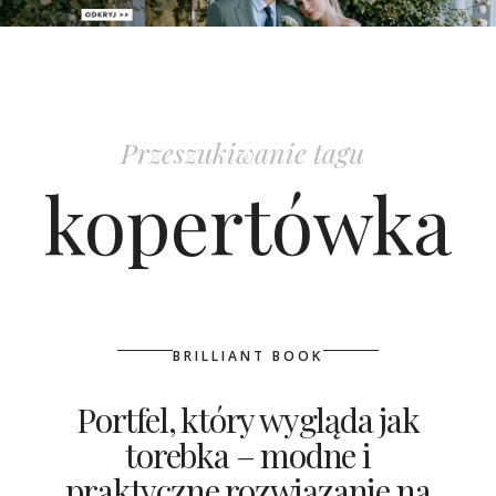
PATRONAT
SPONSORING
Przeszukiwanie tagu
KONKURSY
kopertówka
KSIĄŻKI BRIDELLE
POLECANE FIRMY
WASZE ŚLUBY
BRILLIANT BOOK
{HOT SEXY BEST}
Portfel, który wygląda jak
torebka – modne i
BRI GROUP
praktyczne rozwiązanie na