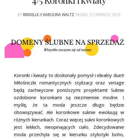
4/5 Koronki i kwiaty
ŚLUBNE STYLE
BY
BRIDELLE // KAROLINA WALTZ
ŚRODA, 3 CZERWCA, 2015
MAGAZYNY
ARCHIWUM
Koronki i kwiaty to doskonały pomysł i idealny duet!
Miłośniczki romantycznych stylizacji oraz vintage
będą zachwycone poniższymi projektami! Suknie
ozdobione koronkami są niezmiennie modne. I
myślę, że ta moda jeszcze długo będzie
obowiązywać. Ale koronkowe suknie ewoluują w
różnych kierunkach. Coraz więcej sukni koronkowych
jest lekkich, nieopinających ciało. Zdecydowanie
moda przechyla się w kierunku stylistyki boho,