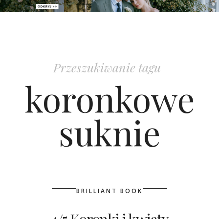
PATRONAT
SPONSORING
Przeszukiwanie tagu
KONKURSY
koronkowe
KSIĄŻKI BRIDELLE
suknie
POLECANE FIRMY
WASZE ŚLUBY
{HOT SEXY BEST}
BRILLIANT BOOK
BRI GROUP