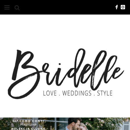
#10YEARSBRI
INFO
O NAS
KONTAKT
REKLAMA
ADVERTISING
BRICREATIVES
ZGŁOSZENIA