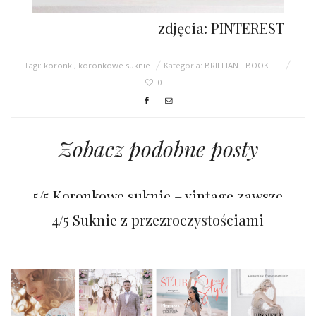
zdjęcia: PINTEREST
Tagi:
koronki
,
koronkowe suknie
Kategoria:
BRILLIANT BOOK
0
Zobacz podobne posty
4/5 Rządy koronek!
5/5 Koronkowe suknie – vintage zawsze
modny
4/5 Suknie z przezroczystościami