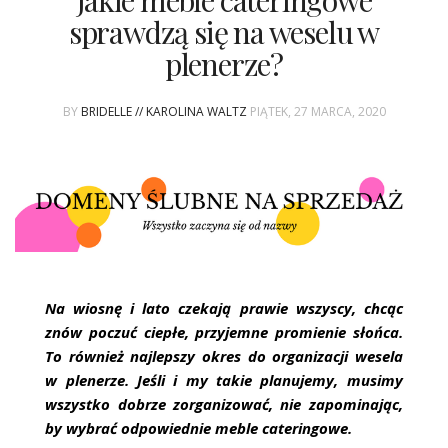
Jakie meble cateringowe
ŚLUBNE STYLE
sprawdzą się na weselu w
plenerze?
MAGAZYNY
ARCHIWUM
BY
BRIDELLE // KAROLINA WALTZ
PIĄTEK, 27 MARCA, 2020
Na wiosnę i lato czekają prawie wszyscy, chcąc
znów poczuć ciepłe, przyjemne promienie słońca.
To również najlepszy okres do organizacji wesela
w plenerze. Jeśli i my takie planujemy, musimy
wszystko dobrze zorganizować, nie zapominając,
by wybrać odpowiednie meble cateringowe.