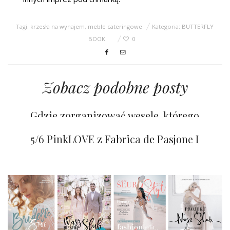
Tagi:
krzesła na wynajem
,
meble cateringowe
Kategoria:
BUTTERFLY
BOOK
0
Zobacz podobne posty
Gdzie zorganizować wesele, którego
goście nigdy nie zapomną?
6/6 PinkLOVE z Fabrica de Pasjone II
5/6 PinkLOVE z Fabrica de Pasjone I