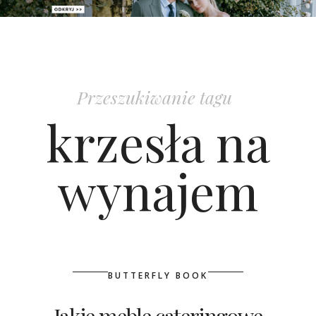
PATRONAT
SPONSORING
Przeszukiwanie tagu
KONKURSY
krzesła na
KSIĄŻKI BRIDELLE
wynajem
POLECANE FIRMY
WASZE ŚLUBY
{HOT SEXY BEST}
BUTTERFLY BOOK
BRI GROUP