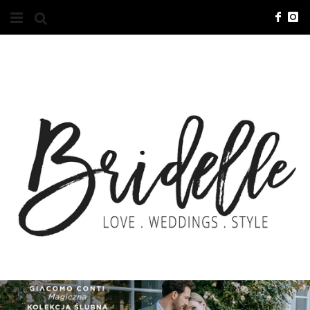
#10YEARSBRI
INFO
O NAS
KONTAKT
REKLAMA
ADVERTISING
BRICREATIVES
ZGŁOSZENIA