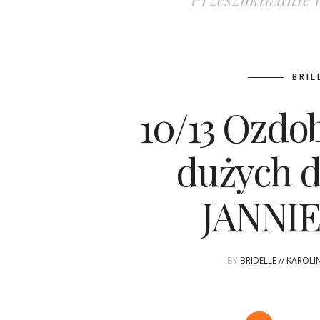
BRIL
10/13 Ozdob
dużych 
JANNI
BY
BRIDELLE // KAROL