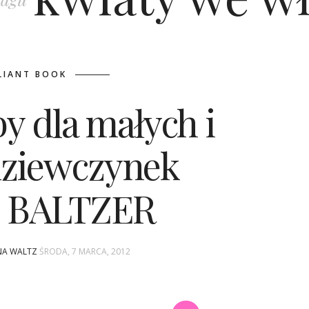
LIANT BOOK
y dla małych i
dziewczynek
E BALTZER
INA WALTZ
ŚRODA, 7 MARCA, 2012