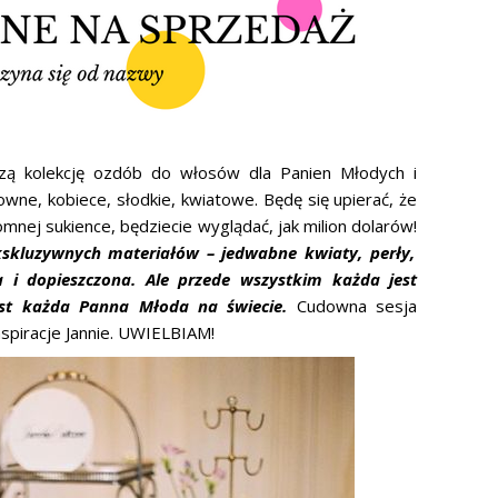
szą kolekcję ozdób do włosów dla Panien Młodych i
e, kobiece, słodkie, kwiatowe. Będę się upierać, że
mnej sukience, będziecie wyglądać, jak milion dolarów!
kskluzywnych materiałów – jedwabne kwiaty, perły,
 i dopieszczona. Ale przede wszystkim każda jest
jest każda Panna Młoda na świecie.
Cudowna sesja
nspiracje Jannie. UWIELBIAM!