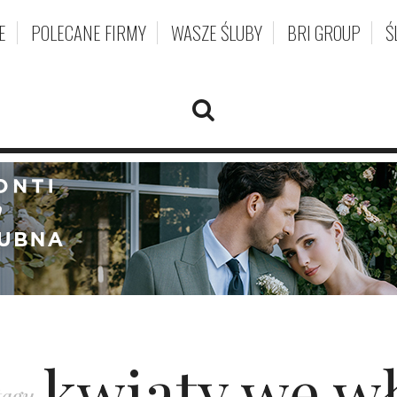
E
POLECANE FIRMY
WASZE ŚLUBY
BRI GROUP
Ś
kwiaty we w
tagu