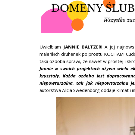
Uwielbiam
JANNIE BALTZER
! A jej najnow
maleńkich druhenek po prostu KOCHAM! Cudown
taka ozdoba sprawi, że nawet w prostej i skro
Jannie w swoich projektach używa wielu e
kryształy. Każda ozdoba jest dopracowana
niepowtarzalna, tak jak niepowtarzalna 
autorstwa Alicia Swedenborg oddaje klimat i i