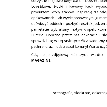
soczyście miętowe
peep toe
od DeeZee. Scen
Love&Love. Słodki i kawowy kącik wypo
produktem, który stanowił inspirację dla ca
opakowaniach. Tak wyeksponowanymi gumami,
odświeżyć oddech i pozbyć resztek jedzenia
pamiętacie wybraliśmy motyw kropek, które p
Bufecie. Dobrane przez nas dekoracje i sło
sprawdził się w tej stylistyce 🙂 A widoczny 
pachniał oraz… odstraszał komary! Warto użyć 
Całą sesję zdjęciową zobaczycie wkrótc
MAGAZINE
.
scenografia, słodki bar, dekoracj