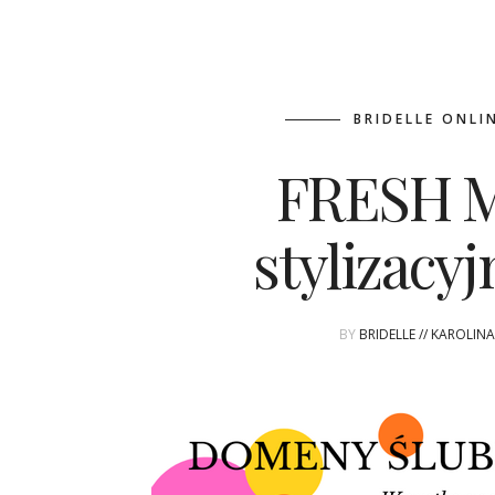
BRIDELLE ONLI
FRESH M
stylizacy
BY
BRIDELLE // KAROLIN