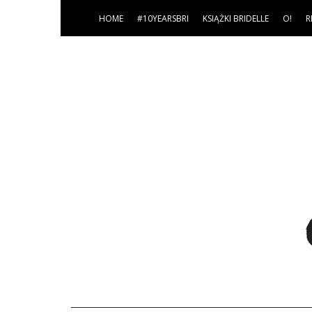
HOME
#10YEARSBRI
KSIĄŻKI BRIDELLE
O!
R