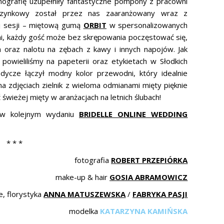
ografię uzupełniły fantastyczne pompony z pracowni
czynkowy został przez nas zaaranżowany wraz z
łej sesji – miętową gumą
ORBIT
w spersonalizowanych
 każdy gość może bez skrępowania poczęstować się,
 oraz nalotu na zębach z kawy i innych napojów. Jak
owieliliśmy na papeterii oraz etykietach w Słodkich
dycze łączył modny kolor przewodni, który idealnie
na zdjęciach zielnik z wieloma odmianami mięty pięknie
świeżej mięty w aranżacjach na letnich ślubach!
e w kolejnym wydaniu
BRIDELLE ONLINE WEDDING
* * *
fotografia
ROBERT PRZEPIÓRKA
make-up & hair
GOSIA ABRAMOWICZ
e, florystyka
ANNA MATUSZEWSKA
/
FABRYKA PASJI
modelka
KATARZYNA KAMIŃSKA