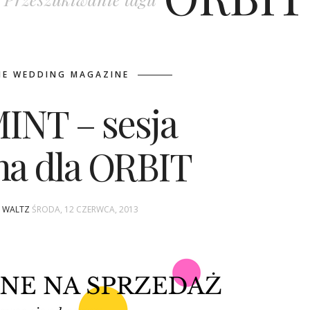
NE WEDDING MAGAZINE
INT – sesja
jna dla ORBIT
A WALTZ
ŚRODA, 12 CZERWCA, 2013