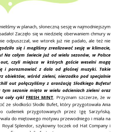
mieliśmy w planach, słoneczną sesję w najmodniejszym
e padało! Zaczęło się w niedzielę oberwaniem chmury w
e odpuszczał, we wtorek już nie padało, ale też nie
odziło się i mogliśmy zrealizować sesję w klimacie,
u! Na całym świecie już od wielu sezonów, w Polsce
 out, czyli miejsca w których goście weselni mogą
ię i porozmawiać z dala od głośnej muzyki. Takie
rz obiektów, wśród zieleni, nierzadko pod specjalnie
ill out połączyliśmy z aranżacją Słodkiego Bufetu!
tym sezonie mięta w wielu odcieniach zieleni oraz
z cały cykl
FRESH MINT
. Przyznam szczerze, że w
ocić ze słodkości Słodki Bufet, który przygotowała Ania
ło cudeniek przygotowanych przez Igę Sarzyńską.
iązywała do miętowego motywu przewodniego i miała na
od Royal Splendor, szykowny toczek od Hat Company i