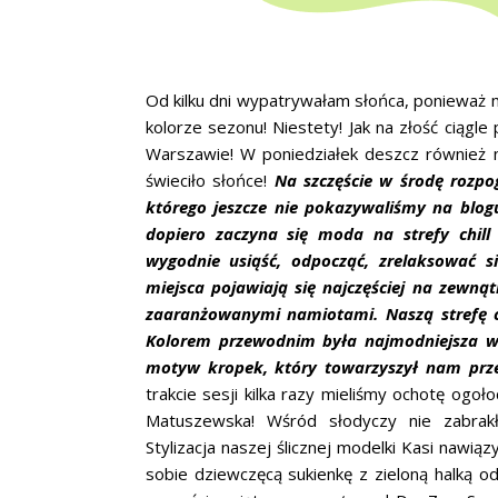
Od kilku dni wypatrywałam słońca, ponieważ 
kolorze sezonu! Niestety! Jak na złość ciągl
Warszawie! W poniedziałek deszcz również ni
świeciło słońce!
Na szczęście w środę rozpog
którego jeszcze nie pokazywaliśmy na blog
dopiero zaczyna się moda na strefy chill
wygodnie usiąść, odpocząć, zrelaksować s
miejsca pojawiają się najczęściej na zewnąt
zaaranżowanymi namiotami. Naszą strefę ch
Kolorem przewodnim była najmodniejsza w 
motyw kropek, który towarzyszył nam prze
trakcie sesji kilka razy mieliśmy ochotę ogoł
Matuszewska! Wśród słodyczy nie zabrak
Stylizacja naszej ślicznej modelki Kasi naw
sobie dziewczęcą sukienkę z zieloną halką 