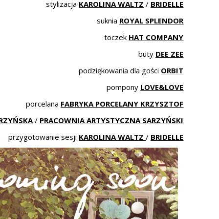
stylizacja
KAROLINA WALTZ
/
BRIDELLE
suknia
ROYAL SPLENDOR
toczek
HAT COMPANY
buty
DEE ZEE
podziękowania dla gości
ORBIT
pompony
LOVE&LOVE
porcelana
FABRYKA PORCELANY KRZYSZTOF
ARZYŃSKA
/
PRACOWNIA ARTYSTYCZNA SARZYŃSKI
przygotowanie sesji
KAROLINA WALTZ
/
BRIDELLE