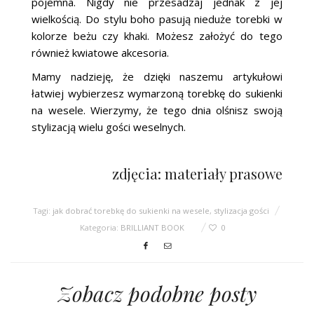
pojemna. Nigdy nie przesadzaj jednak z jej
wielkością. Do stylu boho pasują nieduże torebki w
kolorze beżu czy khaki. Możesz założyć do tego
również kwiatowe akcesoria.
Mamy nadzieję, że dzięki naszemu artykułowi
łatwiej wybierzesz wymarzoną torebkę do sukienki
na wesele. Wierzymy, że tego dnia olśnisz swoją
stylizacją wielu gości weselnych.
zdjęcia: materiały prasowe
Tagi:
jak dobrać torebkę do sukienki na wesele
,
stylizacja gości
Kategoria:
BRILLIANT BOOK
0
Zobacz podobne posty