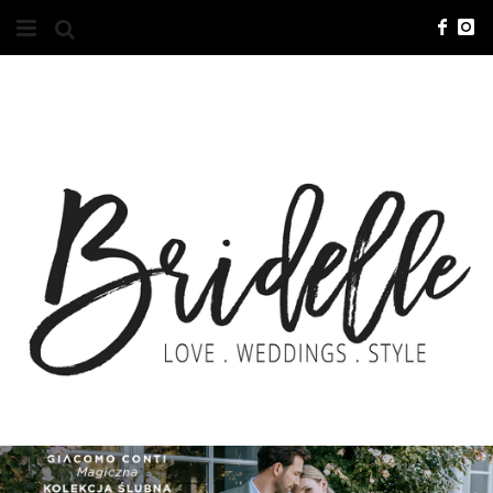
#10YEARSBRI
INFO
O NAS
KONTAKT
REKLAMA
ADVERTISING
BRICREATIVES
ZGŁOSZENIA