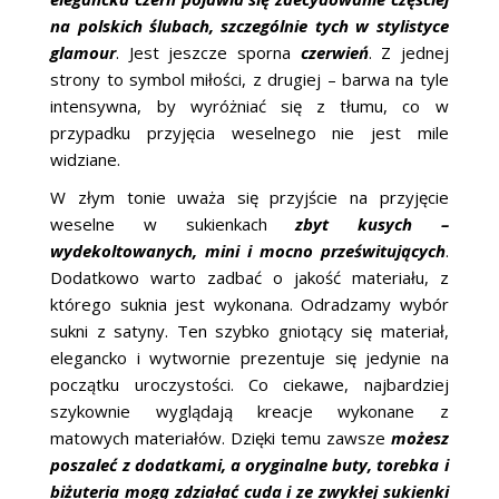
na polskich ślubach, szczególnie tych w stylistyce
glamour
. Jest jeszcze sporna
czerwień
. Z jednej
strony to symbol miłości, z drugiej – barwa na tyle
intensywna, by wyróżniać się z tłumu, co w
przypadku przyjęcia weselnego nie jest mile
widziane.
W złym tonie uważa się przyjście na przyjęcie
weselne w sukienkach
zbyt kusych –
wydekoltowanych, mini i mocno prześwitujących
.
Dodatkowo warto zadbać o jakość materiału, z
którego suknia jest wykonana. Odradzamy wybór
sukni z satyny. Ten szybko gniotący się materiał,
elegancko i wytwornie prezentuje się jedynie na
początku uroczystości. Co ciekawe, najbardziej
szykownie wyglądają kreacje wykonane z
matowych materiałów. Dzięki temu zawsze
możesz
poszaleć z dodatkami, a oryginalne buty, torebka i
biżuteria mogą zdziałać cuda i ze zwykłej sukienki