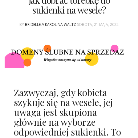
Jak dobrać torebkę do
ŚLUBNE STYLE
sukienki na wesele?
MAGAZYNY
BY
BRIDELLE // KAROLINA WALTZ
SOBOTA, 21 MAJA, 2022
ARCHIWUM
Zazwyczaj, gdy kobieta
szykuje się na wesele, jej
uwaga jest skupiona
głównie na wyborze
odpowiedniej sukienki. To