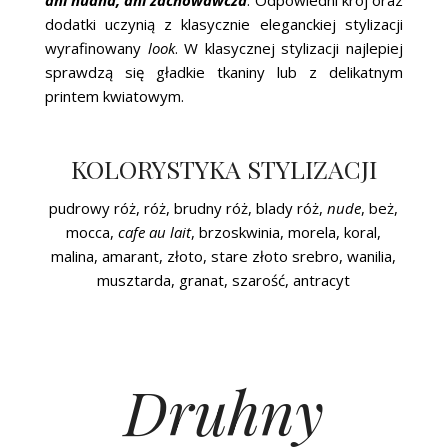
ani nudna, ani zachowawcza
. Odpowiedni krój oraz
dodatki uczynią z klasycznie eleganckiej stylizacji
wyrafinowany
look
. W klasycznej stylizacji najlepiej
sprawdzą się gładkie tkaniny lub z delikatnym
printem kwiatowym.
KOLORYSTYKA STYLIZACJI
pudrowy róż, róż, brudny róż, blady róż,
nude
, beż,
mocca,
cafe au lait
, brzoskwinia, morela, koral,
malina, amarant, złoto, stare złoto srebro, wanilia,
musztarda, granat, szarość, antracyt
Druhny