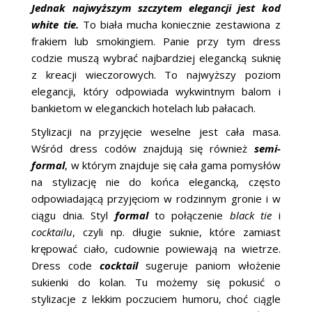
Jednak najwyższym szczytem elegancji jest kod
white tie.
To biała mucha koniecznie zestawiona z
frakiem lub smokingiem. Panie przy tym dress
codzie muszą wybrać najbardziej elegancką suknię
z kreacji wieczorowych. To najwyższy poziom
elegancji, który odpowiada wykwintnym balom i
bankietom w eleganckich hotelach lub pałacach.
Stylizacji na przyjęcie weselne jest cała masa.
Wśród dress codów znajdują się również
semi-
formal
, w którym znajduje się cała gama pomysłów
na stylizację nie do końca elegancką, często
odpowiadającą przyjęciom w rodzinnym gronie i w
ciągu dnia. Styl
formal
to połączenie
black tie
i
cocktailu
, czyli np. długie suknie, które zamiast
krępować ciało, cudownie powiewają na wietrze.
Dress code
cocktail
sugeruje paniom włożenie
sukienki do kolan. Tu możemy się pokusić o
stylizacje z lekkim poczuciem humoru, choć ciągle