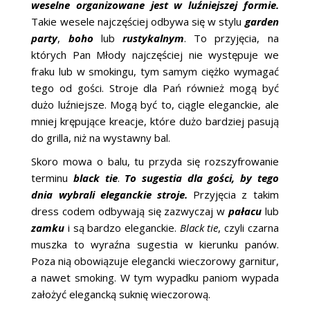
weselne organizowane jest w luźniejszej formie.
Takie wesele najczęściej odbywa się w stylu
garden
party
,
boho
lub
rustykalnym
. To przyjęcia, na
których Pan Młody najczęściej nie występuje we
fraku lub w smokingu, tym samym ciężko wymagać
tego od gości. Stroje dla Pań również mogą być
dużo luźniejsze. Mogą być to, ciągle eleganckie, ale
mniej krępujące kreacje, które dużo bardziej pasują
do grilla, niż na wystawny bal.
Skoro mowa o balu, tu przyda się rozszyfrowanie
terminu
black tie
.
To sugestia dla gości, by tego
dnia wybrali eleganckie stroje.
Przyjęcia z takim
dress codem odbywają się zazwyczaj w
pałacu
lub
zamku
i są bardzo eleganckie.
Black tie
, czyli czarna
muszka to wyraźna sugestia w kierunku panów.
Poza nią obowiązuje elegancki wieczorowy garnitur,
a nawet smoking. W tym wypadku paniom wypada
założyć elegancką suknię wieczorową.