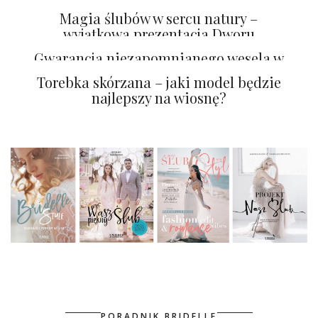
Magia ślubów w sercu natury –
wyjątkowa prezentacja Dworu
Gogolewo
Gwarancja niezapomnianego wesela w
Pałacu Pakoszów
Torebka skórzana – jaki model będzie
najlepszy na wiosnę?
PORADNIK BRIDELLE