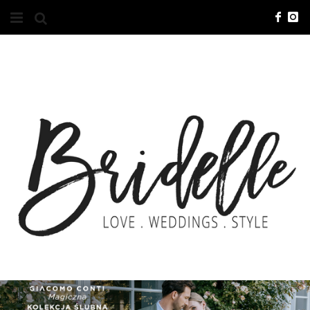
#10YEARSBRI
INFO
O NAS
KONTAKT
REKLAMA
ADVERTISING
BRICREATIVES
ZGŁOSZENIA