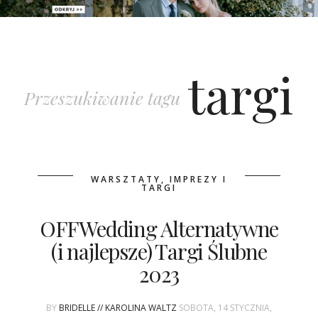
PATRONAT
targi
SPONSORING
Przeszukiwanie tagu
KONKURSY
KSIĄŻKI BRIDELLE
WARSZTATY, IMPREZY I
POLECANE FIRMY
TARGI
WASZE ŚLUBY
OFFWedding Alternatywne
(i najlepsze) Targi Ślubne
{HOT SEXY BEST}
2023
BRI GROUP
BY
BRIDELLE // KAROLINA WALTZ
SOBOTA, 14 STYCZNIA,