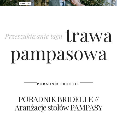
PATRONAT
trawa
SPONSORING
Przeszukiwanie tagu
KONKURSY
pampasowa
KSIĄŻKI BRIDELLE
POLECANE FIRMY
WASZE ŚLUBY
PORADNIK BRIDELLE
{HOT SEXY BEST}
PORADNIK BRIDELLE //
Aranżacje stołów PAMPASY
BRI GROUP