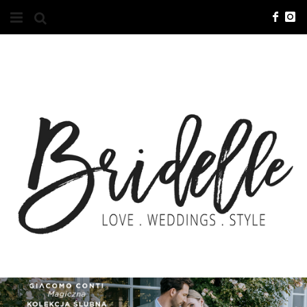
#10YEARSBRI
INFO
O NAS
KONTAKT
REKLAMA
ADVERTISING
BRICREATIVES
ZGŁOSZENIA