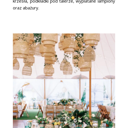
krzesła, podkładki pod talerze, wyplatane lampiony
oraz abażury.