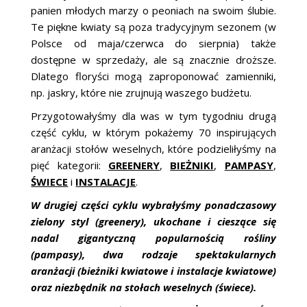
panien młodych marzy o peoniach na swoim ślubie.
Te piękne kwiaty są poza tradycyjnym sezonem (w
Polsce od maja/czerwca do sierpnia) także
dostępne w sprzedaży, ale są znacznie droższe.
Dlatego floryści mogą zaproponować zamienniki,
np. jaskry, które nie zrujnują waszego budżetu.
Przygotowałyśmy dla was w tym tygodniu drugą
część cyklu, w którym pokażemy 70 inspirujących
aranżacji stołów weselnych, które podzieliłyśmy na
pięć kategorii:
GREENERY
,
BIEŻNIKI
,
PAMPASY
,
ŚWIECE
i
INSTALACJE
.
W drugiej części cyklu
wybrałyśmy ponadczasowy
zielony styl (greenery), ukochane i cieszące się
nadal gigantyczną popularnością rośliny
(pampasy), dwa rodzaje spektakularnych
aranżacji (bieżniki kwiatowe i instalacje kwiatowe)
oraz niezbędnik na stołach weselnych (świece).