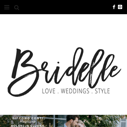
#10YEARSBRI
INFO
O NAS
KONTAKT
REKLAMA
ADVERTISING
BRICREATIVES
ZGŁOSZENIA