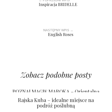
← POPRZEDNI WPIS
Inspiracja BRIDELLE
NASTĘPNY WPIS →
English Roses
Zobacz podobne posty
12 miesięcy w podróży poślubnej
POZNAJ MAGIĘ MAROKA – Orientalna
podróż poślubna
Rajska Kuba – idealne miejsce na
podróż poślubną