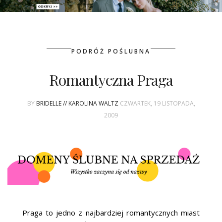
PATRONAT
PODRÓŻ POŚLUBNA
SPONSORING
Romantyczna Praga
KONKURSY
BY
BRIDELLE // KAROLINA WALTZ
CZWARTEK, 19 LISTOPADA,
KSIĄŻKI BRIDELLE
2009
POLECANE FIRMY
WASZE ŚLUBY
{HOT SEXY BEST}
BRI GROUP
Praga to jedno z najbardziej romantycznych miast