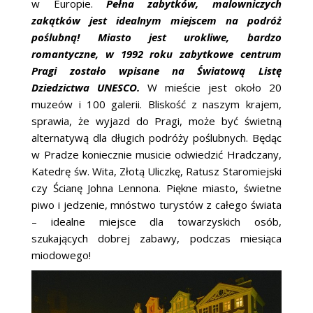
w Europie.
Pełna zabytków, malowniczych
ŚLUBNE STYLE
zakątków jest idealnym miejscem na podróż
poślubną! Miasto jest urokliwe, bardzo
MAGAZYNY
romantyczne, w 1992 roku zabytkowe centrum
Pragi zostało wpisane na Światową Listę
ARCHIWUM
Dziedzictwa UNESCO.
W mieście jest około 20
muzeów i 100 galerii. Bliskość z naszym krajem,
sprawia, że wyjazd do Pragi, może być świetną
alternatywą dla długich podróży poślubnych. Będąc
w Pradze koniecznie musicie odwiedzić Hradczany,
Katedrę św. Wita, Złotą Uliczkę, Ratusz Staromiejski
czy Ścianę Johna Lennona. Piękne miasto, świetne
piwo i jedzenie, mnóstwo turystów z całego świata
– idealne miejsce dla towarzyskich osób,
szukających dobrej zabawy, podczas miesiąca
miodowego!