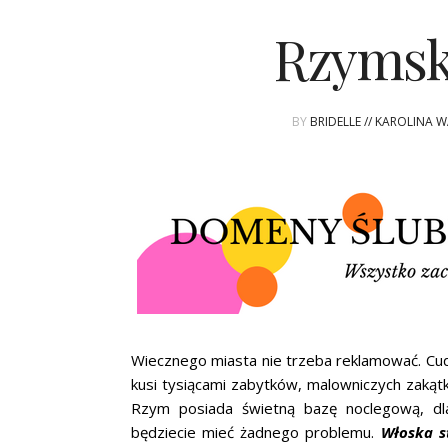
Rzymsk
BY
BRIDELLE // KAROLINA 
Wiecznego miasta nie trzeba reklamować. Cu
kusi tysiącami zabytków, malowniczych zakąt
Rzym posiada świetną bazę noclegową, dla
będziecie mieć żadnego problemu.
Włoska st