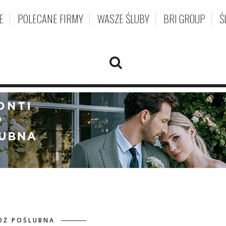
E
POLECANE FIRMY
WASZE ŚLUBY
BRI GROUP
Ś
ÓŻ POŚLUBNA