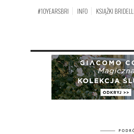
#10YEARSBRI
INFO
KSIĄŻKI BRIDELL
PODR