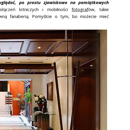
yglądać, po prostu zjawiskowo na pamiątkowych
łączeń lotniczych i mobilności
fotograf
ów, takie
owną fanaberią. Pomyślcie o tym, bo możecie mieć