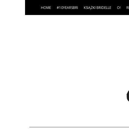
HOME
#10YEARSBRI
KSIĄŻKI BRIDELLE
O!
R