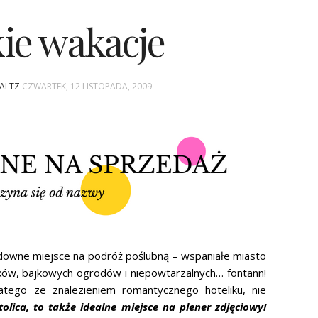
ie wakacje
WALTZ
CZWARTEK, 12 LISTOPADA, 2009
downe miejsce na podróż poślubną – wspaniałe miasto
ków, bajkowych ogrodów i niepowtarzalnych… fontann!
tego ze znalezieniem romantycznego hoteliku, nie
olica, to także idealne miejsce na plener zdjęciowy!