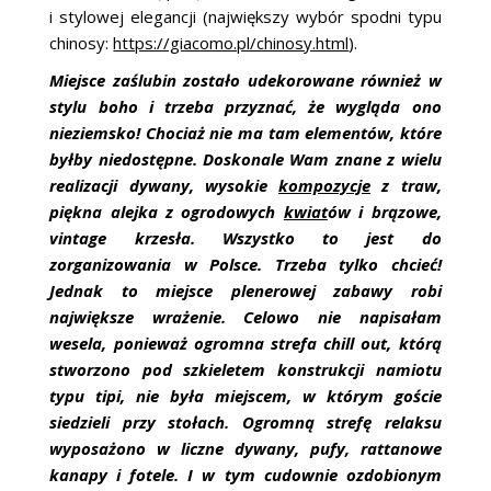
i stylowej elegancji (największy wybór spodni typu
chinosy:
https://giacomo.pl/chinosy.html
).
Miejsce zaślubin zostało udekorowane również w
stylu boho i trzeba przyznać, że wygląda ono
nieziemsko! Chociaż nie ma tam elementów, które
byłby niedostępne. Doskonale Wam znane z wielu
realizacji dywany, wysokie
kompozycje
z traw,
piękna alejka z ogrodowych
kwiat
ów i brązowe,
vintage krzesła. Wszystko to jest do
zorganizowania w Polsce. Trzeba tylko chcieć!
Jednak to miejsce plenerowej zabawy robi
największe wrażenie. Celowo nie napisałam
wesela, ponieważ ogromna strefa chill out, którą
stworzono pod szkieletem konstrukcji namiotu
typu tipi, nie była miejscem, w którym goście
siedzieli przy stołach. Ogromną strefę relaksu
wyposażono w liczne dywany, pufy, rattanowe
kanapy i fotele. I w tym cudownie ozdobionym