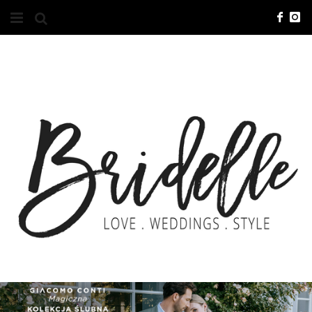
#10YEARSBRI
INFO
O NAS
KONTAKT
REKLAMA
ADVERTISING
BRICREATIVES
ZGŁOSZENIA