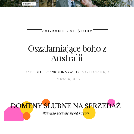
PATRONAT
ZAGRANICZNE ŚLUBY
SPONSORING
Oszałamiające boho z
KONKURSY
Australii
KSIĄŻKI BRIDELLE
BY
BRIDELLE // KAROLINA WALTZ
PONIEDZIAŁEK, 3
POLECANE FIRMY
CZERWCA, 2019
WASZE ŚLUBY
{HOT SEXY BEST}
BRI GROUP