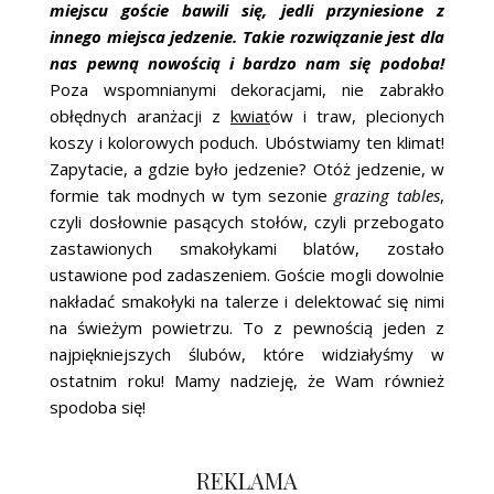
miejscu goście bawili się, jedli przyniesione z
innego miejsca jedzenie. Takie rozwiązanie jest dla
nas pewną nowością i bardzo nam się podoba!
Poza wspomnianymi dekoracjami, nie zabrakło
obłędnych aranżacji z
kwiat
ów i traw, plecionych
koszy i kolorowych poduch. Ubóstwiamy ten klimat!
Zapytacie, a gdzie było jedzenie? Otóż jedzenie, w
formie tak modnych w tym sezonie
grazing tables
,
czyli dosłownie pasących stołów, czyli przebogato
zastawionych smakołykami blatów, zostało
ustawione pod zadaszeniem. Goście mogli dowolnie
nakładać smakołyki na talerze i delektować się nimi
na świeżym powietrzu. To z pewnością jeden z
najpiękniejszych ślubów, które widziałyśmy w
ostatnim roku! Mamy nadzieję, że Wam również
spodoba się!
REKLAMA