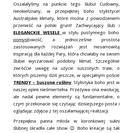
ŚLUBNE STYLE
Oszalałyśmy na punkcie tego ślubu! Cudowny,
nieokiełznany, w przepięknej boho stylistyce!
MAGAZYNY
Australijskie klimaty, które można z powodzeniem
przenieść na polski grunt! Zachwycający ślub i
ARCHIWUM
ELEGANCKIE WESELE
w stylu pustynnego boho.
pomysł
owość, a jednocześnie prostota
zastosowanych rozwiązań jest niesamowitą
inspiracją dla każdej Pary, która chciałaby na swoim
ślubie wyczarować podobny klimat. Szczególnie
zwróćcie uwagę na użycie suszonych traw, o
których piszemy dziś jeszcze, w specjalnym poście
TRENDY – Suszone rośliny
. Stylistyka boho jest w
naszej opinii nieśmiertelna. Przeżywa ona ewolucję,
ale nadal pewne elementy są fundamentalne, o
czym przekonacie się czytając dzisiejszego posta i
oglądając zdjęcia z tej oszałamiającej realizacji.
Przepiękna panna młoda w koronkowej sukni
ślubnej skradła całe show 😉 Boho kreacje są tak