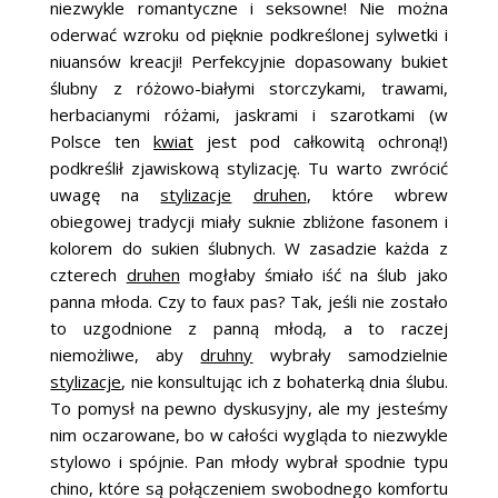
niezwykle romantyczne i seksowne! Nie można
oderwać wzroku od pięknie podkreślonej sylwetki i
niuansów kreacji! Perfekcyjnie dopasowany bukiet
ślubny z różowo-białymi storczykami, trawami,
herbacianymi różami, jaskrami i szarotkami (w
Polsce ten
kwiat
jest pod całkowitą ochroną!)
podkreślił zjawiskową stylizację. Tu warto zwrócić
uwagę na
stylizacje
druhen
, które wbrew
obiegowej tradycji miały suknie zbliżone fasonem i
kolorem do sukien ślubnych. W zasadzie każda z
czterech
druhen
mogłaby śmiało iść na ślub jako
panna młoda. Czy to faux pas? Tak, jeśli nie zostało
to uzgodnione z panną młodą, a to raczej
niemożliwe, aby
druhny
wybrały samodzielnie
stylizacje
, nie konsultując ich z bohaterką dnia ślubu.
To pomysł na pewno dyskusyjny, ale my jesteśmy
nim oczarowane, bo w całości wygląda to niezwykle
stylowo i spójnie. Pan młody wybrał spodnie typu
chino, które są połączeniem swobodnego komfortu