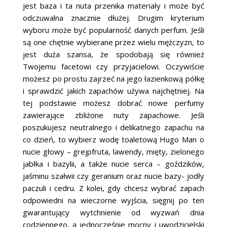
jest baza i ta nuta przenika materiały i może być
odczuwalna znacznie dłużej. Drugim kryterium
wyboru może być popularność danych perfum. Jeśli
są one chętnie wybierane przez wielu mężczyzn, to
jest duża szansa, że spodobają się również
Twojemu facetowi czy przyjacielowi. Oczywiście
możesz po prostu zajrzeć na jego łazienkową półkę
i sprawdzić jakich zapachów używa najchętniej. Na
tej podstawie możesz dobrać nowe perfumy
zawierające zbliżone nuty zapachowe. Jeśli
poszukujesz neutralnego i delikatnego zapachu na
co dzień, to wybierz wodę toaletową Hugo Man o
nucie głowy – grejpfruta, lawendy, mięty, zielonego
jabłka i bazylii, a także nucie serca – goździków,
jaśminu szałwii czy geranium oraz nucie bazy- jodły
paczuli i cedru. Z kolei, gdy chcesz wybrać zapach
odpowiedni na wieczorne wyjścia, sięgnij po ten
gwarantujący wytchnienie od wyzwań dnia
codziennego, a jednocześnie mocny i uwodzicielski