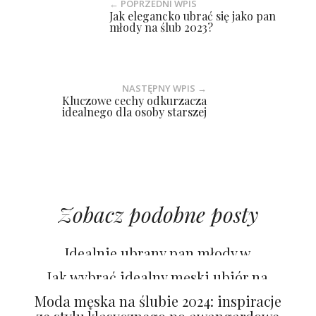
← POPRZEDNI WPIS
Jak elegancko ubrać się jako pan
młody na ślub 2023?
NASTĘPNY WPIS →
Kluczowe cechy odkurzacza
idealnego dla osoby starszej
Zobacz podobne posty
Idealnie ubrany pan młody w
rozmiarze XXL – o czym pamiętać?
Jak wybrać idealny męski ubiór na
ślub?
Moda męska na ślubie 2024: inspiracje