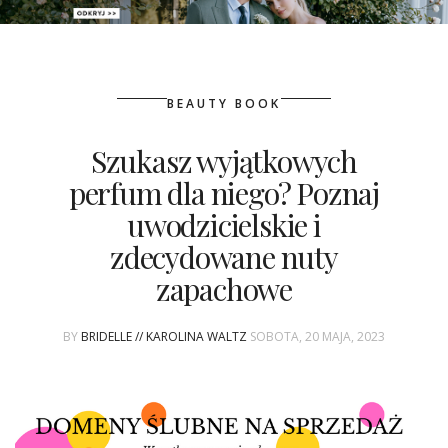
PATRONAT
BEAUTY BOOK
SPONSORING
Szukasz wyjątkowych
KONKURSY
perfum dla niego? Poznaj
KSIĄŻKI BRIDELLE
uwodzicielskie i
zdecydowane nuty
POLECANE FIRMY
zapachowe
WASZE ŚLUBY
BY
BRIDELLE // KAROLINA WALTZ
SOBOTA, 20 MAJA, 2023
{HOT SEXY BEST}
BRI GROUP