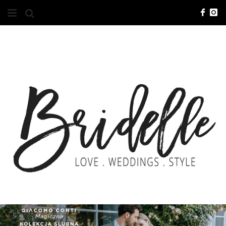
#10YEARSBRI
INFO
O NAS
KONTAKT
REKLAMA
ADVERTISING
BRICREATIVES
ZGŁOSZENIA