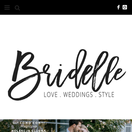
#10YEARSBRI
INFO
O NAS
KONTAKT
REKLAMA
ADVERTISING
BRICREATIVES
ZGŁOSZENIA