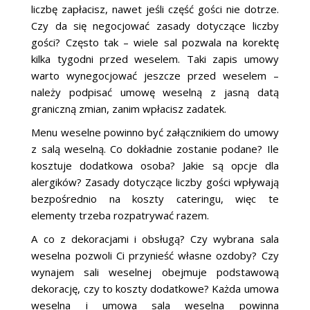
liczbę zapłacisz, nawet jeśli część gości nie dotrze.
Czy da się negocjować zasady dotyczące liczby
gości? Często tak – wiele sal pozwala na korektę
kilka tygodni przed weselem. Taki zapis umowy
warto wynegocjować jeszcze przed weselem –
należy podpisać umowę weselną z jasną datą
graniczną zmian, zanim wpłacisz zadatek.
Menu weselne powinno być załącznikiem do umowy
z salą weselną. Co dokładnie zostanie podane? Ile
kosztuje dodatkowa osoba? Jakie są opcje dla
alergików? Zasady dotyczące liczby gości wpływają
bezpośrednio na koszty cateringu, więc te
elementy trzeba rozpatrywać razem.
A co z dekoracjami i obsługą? Czy wybrana sala
weselna pozwoli Ci przynieść własne ozdoby? Czy
wynajem sali weselnej obejmuje podstawową
dekorację, czy to koszty dodatkowe? Każda umowa
weselna i umowa sala weselna powinna