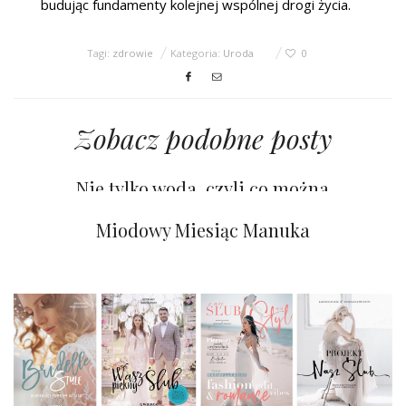
budując fundamenty kolejnej wspólnej drogi życia.
Tagi:
zdrowie
Kategoria:
Uroda
0
Zobacz podobne posty
Nie tylko woda, czyli co można
bezpiecznie pić w ciąży
Suplementy diety? Jak tak, to jakie?
Miodowy Miesiąc Manuka