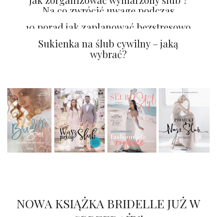
Na co zwrócić uwagę podczas
organizacji wesela
10 porad jak zaplanować bezstresowo
ślub
Sukienka na ślub cywilny – jaką
wybrać?
NOWA KSIĄŻKA BRIDELLE JUŻ W