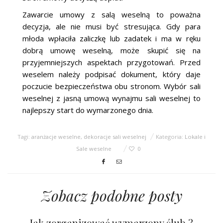
Zawarcie umowy z salą weselną to poważna
decyzja, ale nie musi być stresująca. Gdy para
młoda wpłaciła zaliczkę lub zadatek i ma w ręku
dobrą umowę weselną, może skupić się na
przyjemniejszych aspektach przygotowań. Przed
weselem należy podpisać dokument, który daje
poczucie bezpieczeństwa obu stronom. Wybór sali
weselnej z jasną umową wynajmu sali weselnej to
najlepszy start do wymarzonego dnia.
Tagi:
aranżacje weselne
,
dekoracje sali weselnej
Kategoria:
Lokale i
Sale weselne
0
Zobacz podobne posty
Jak zorganizować wymarzony ślub ?