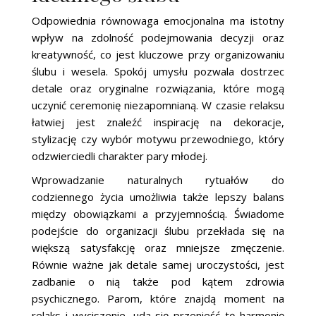
Odpowiednia równowaga emocjonalna ma istotny
wpływ na zdolność podejmowania decyzji oraz
kreatywność, co jest kluczowe przy organizowaniu
ślubu i wesela. Spokój umysłu pozwala dostrzec
detale oraz oryginalne rozwiązania, które mogą
uczynić ceremonię niezapomnianą. W czasie relaksu
łatwiej jest znaleźć inspirację na dekoracje,
stylizację czy wybór motywu przewodniego, który
odzwierciedli charakter pary młodej.
Wprowadzanie naturalnych rytuałów do
codziennego życia umożliwia także lepszy balans
między obowiązkami a przyjemnością. Świadome
podejście do organizacji ślubu przekłada się na
większą satysfakcję oraz mniejsze zmęczenie.
Równie ważne jak detale samej uroczystości, jest
zadbanie o nią także pod kątem zdrowia
psychicznego. Parom, które znajdą moment na
relaks i wyciszenie, uda się przenieść tę harmonię