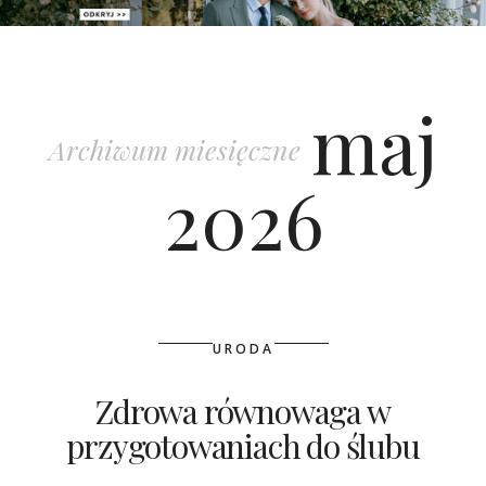
PATRONAT
maj
SPONSORING
Archiwum miesięczne
KONKURSY
2026
KSIĄŻKI BRIDELLE
POLECANE FIRMY
WASZE ŚLUBY
URODA
{HOT SEXY BEST}
Zdrowa równowaga w
przygotowaniach do ślubu
BRI GROUP