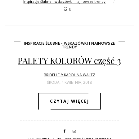
Inspiracje ślubne - wskazówki i najnowsze trendy
0
INSPIRACJE ŚLUBNE - WSKAZÓWKI I NAJNOWSZE
TRENDY
PALETY KOLORÓW część 3
BRIDELLE // KAROLINA WALTZ
ŚRODA, 4 KWIETNIA, 2018
CZYTAJ WIĘCEJ
Tagi:
INSPIRACJA BRI – Inspiracje Ślubne
,
Inspiracje