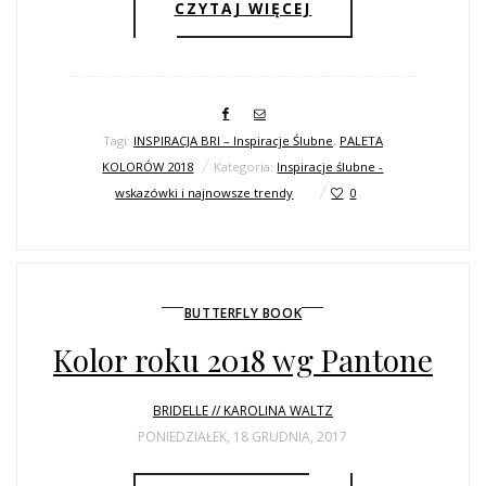
CZYTAJ WIĘCEJ
Tagi:
INSPIRACJA BRI – Inspiracje Ślubne
,
PALETA
KOLORÓW 2018
Kategoria:
Inspiracje ślubne -
wskazówki i najnowsze trendy
0
BUTTERFLY BOOK
Kolor roku 2018 wg Pantone
BRIDELLE // KAROLINA WALTZ
PONIEDZIAŁEK, 18 GRUDNIA, 2017