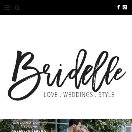
#10YEARSBRI
INFO
O NAS
KONTAKT
REKLAMA
ADVERTISING
BRICREATIVES
ZGŁOSZENIA