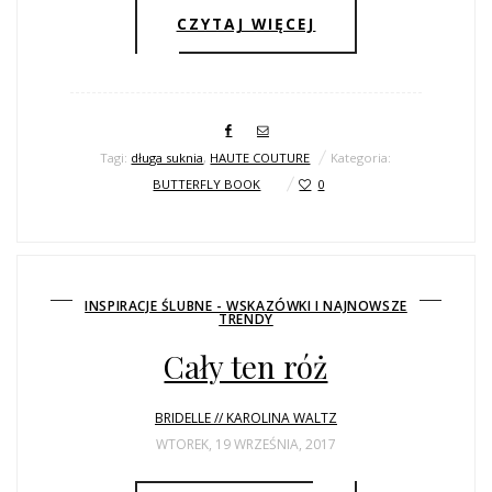
CZYTAJ WIĘCEJ
Tagi:
długa suknia
,
HAUTE COUTURE
Kategoria:
BUTTERFLY BOOK
0
INSPIRACJE ŚLUBNE - WSKAZÓWKI I NAJNOWSZE
TRENDY
Cały ten róż
BRIDELLE // KAROLINA WALTZ
WTOREK, 19 WRZEŚNIA, 2017