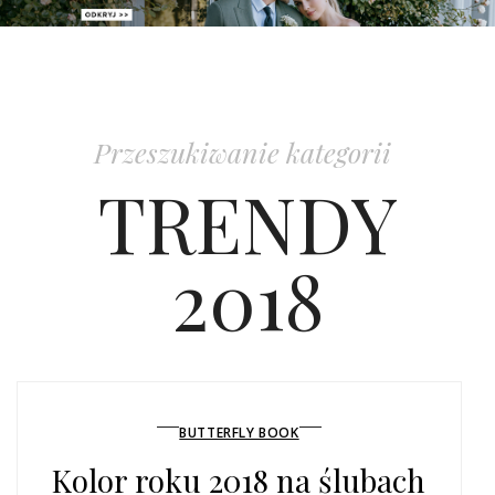
PATRONAT
SPONSORING
Przeszukiwanie kategorii
KONKURSY
TRENDY
KSIĄŻKI BRIDELLE
2018
POLECANE FIRMY
WASZE ŚLUBY
{HOT SEXY BEST}
BUTTERFLY BOOK
BRI GROUP
Kolor roku 2018 na ślubach