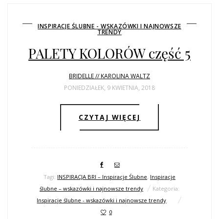
INSPIRACJE ŚLUBNE - WSKAZÓWKI I NAJNOWSZE
TRENDY
PALETY KOLORÓW część 5
BRIDELLE // KAROLINA WALTZ
PONIEDZIAŁEK, 9 KWIETNIA, 2018
CZYTAJ WIĘCEJ
Tagi:
INSPIRACJA BRI – Inspiracje Ślubne
,
Inspiracje
ślubne – wskazówki i najnowsze trendy
Kategoria:
Inspiracje ślubne - wskazówki i najnowsze trendy
0