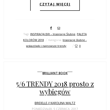
CZYTAJ WIĘCEJ
Tagi:
INSPIRACJA BRI – Inspiracje Ślubne
,
PALETA
KOLORÓW 2018
Kategoria:
Inspiracje ślubne -
wskazówki i najnowsze trendy
0
BRILLIANT BOOK
5/6 TRENDY 2018 prosto z
wybiegów
BRIDELLE // KAROLINA WALTZ
PONIEDZIAŁEK, 5 CZERWCA, 2017