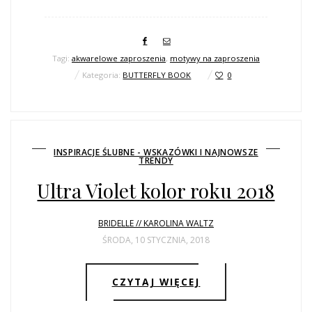
Tagi:
akwarelowe zaproszenia
,
motywy na zaproszenia
Kategoria:
BUTTERFLY BOOK
0
INSPIRACJE ŚLUBNE - WSKAZÓWKI I NAJNOWSZE
TRENDY
Ultra Violet kolor roku 2018
BRIDELLE // KAROLINA WALTZ
ŚRODA, 10 STYCZNIA, 2018
CZYTAJ WIĘCEJ