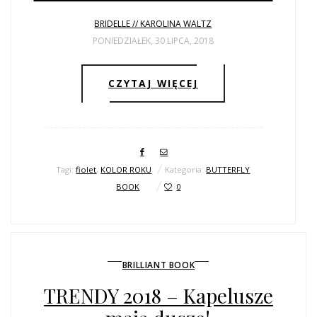
ŚLUBNE STYLE
BRIDELLE // KAROLINA WALTZ
MAGAZYNY
PONIEDZIAŁEK, 30 LIPCA, 2018
ARCHIWUM
CZYTAJ WIĘCEJ
Tagi:
fiolet
,
KOLOR ROKU
Kategoria:
BUTTERFLY
BOOK
0
BRILLIANT BOOK
TRENDY 2018 – Kapelusze