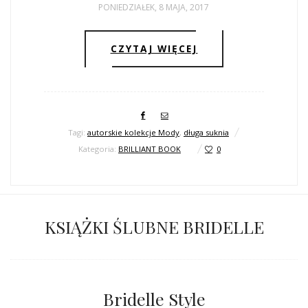
PONIEDZIAŁEK, 8 MAJA, 2017
CZYTAJ WIĘCEJ
Tagi:
autorskie kolekcje Mody
,
długa suknia
Kategoria:
BRILLIANT BOOK
0
KSIĄŻKI ŚLUBNE BRIDELLE
Bridelle Style