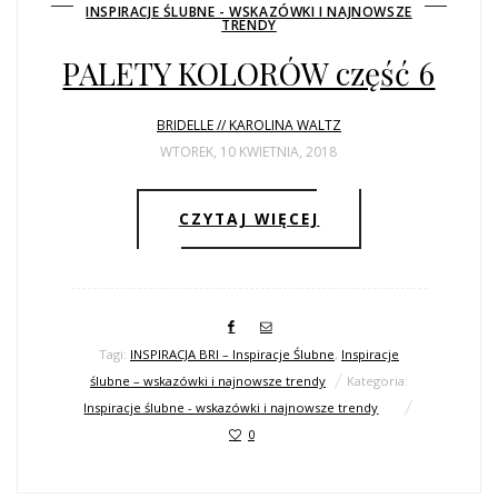
INSPIRACJE ŚLUBNE - WSKAZÓWKI I NAJNOWSZE
TRENDY
PALETY KOLORÓW część 6
BRIDELLE // KAROLINA WALTZ
WTOREK, 10 KWIETNIA, 2018
CZYTAJ WIĘCEJ
Tagi:
INSPIRACJA BRI – Inspiracje Ślubne
,
Inspiracje
ślubne – wskazówki i najnowsze trendy
Kategoria:
Inspiracje ślubne - wskazówki i najnowsze trendy
0