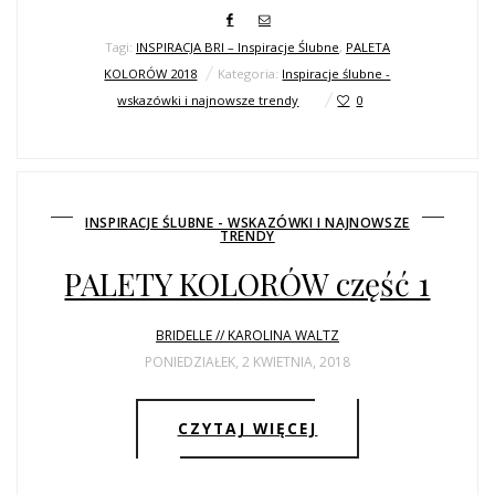
Tagi:
INSPIRACJA BRI – Inspiracje Ślubne
,
PALETA
KOLORÓW 2018
Kategoria:
Inspiracje ślubne -
wskazówki i najnowsze trendy
0
INSPIRACJE ŚLUBNE - WSKAZÓWKI I NAJNOWSZE
TRENDY
PALETY KOLORÓW część 1
BRIDELLE // KAROLINA WALTZ
PONIEDZIAŁEK, 2 KWIETNIA, 2018
CZYTAJ WIĘCEJ