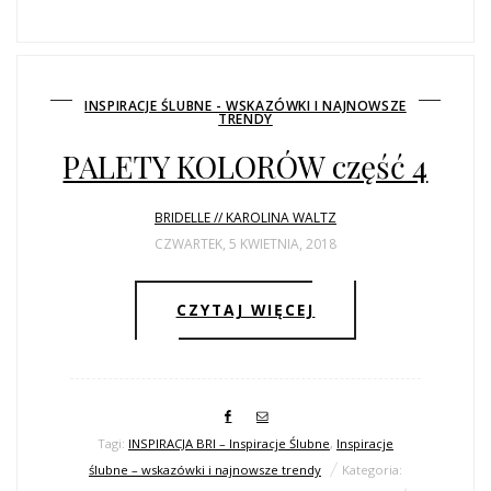
INSPIRACJE ŚLUBNE - WSKAZÓWKI I NAJNOWSZE
TRENDY
PALETY KOLORÓW część 4
BRIDELLE // KAROLINA WALTZ
CZWARTEK, 5 KWIETNIA, 2018
CZYTAJ WIĘCEJ
Tagi:
INSPIRACJA BRI – Inspiracje Ślubne
,
Inspiracje
ślubne – wskazówki i najnowsze trendy
Kategoria: