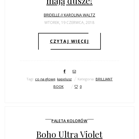
mają dusze!
BRIDELLE // KAROLINA WALTZ
WTOREK, 19 CZERWCA, 2018
CZYTAJ WIĘCEJ
Tagi:
co na głowę
,
kapelusz
Kategoria:
BRILLIANT
BOOK
0
PALETA KOLORÓW
Boho Ultra Violet