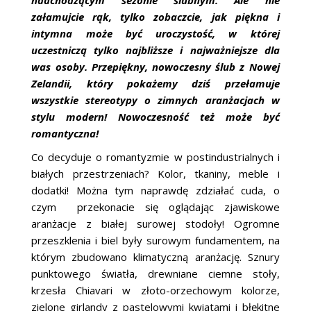
nadchodzącym sezonie ślubnym. Ale nie
załamujcie rąk, tylko zobaczcie, jak piękna i
intymna może być uroczystość, w której
uczestniczą tylko najbliższe i najważniejsze dla
was osoby. Przepiękny, nowoczesny ślub z Nowej
Zelandii, który pokażemy dziś przełamuje
wszystkie stereotypy o zimnych aranżacjach w
stylu modern! Nowoczesność też może być
romantyczna!
Co decyduje o romantyzmie w postindustrialnych i
białych przestrzeniach? Kolor, tkaniny, meble i
dodatki! Można tym naprawdę zdziałać cuda, o
czym przekonacie się oglądając zjawiskowe
aranżacje z białej surowej stodoły! Ogromne
przeszklenia i biel były surowym fundamentem, na
którym zbudowano klimatyczną aranżację. Sznury
punktowego światła, drewniane ciemne stoły,
krzesła Chiavari w złoto-orzechowym kolorze,
zielone girlandy z pastelowymi kwiatami i błękitne