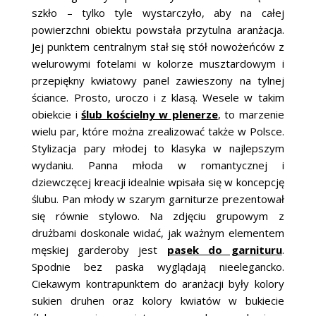
szkło – tylko tyle wystarczyło, aby na całej
powierzchni obiektu powstała przytulna aranżacja.
Jej punktem centralnym stał się stół nowożeńców z
welurowymi fotelami w kolorze musztardowym i
przepiękny kwiatowy panel zawieszony na tylnej
ściance. Prosto, uroczo i z klasą. Wesele w takim
obiekcie i
ślub kościelny w plenerze
, to marzenie
wielu par, które można zrealizować także w Polsce.
Stylizacja pary młodej to klasyka w najlepszym
wydaniu. Panna młoda w romantycznej i
dziewczęcej kreacji idealnie wpisała się w koncepcję
ślubu. Pan młody w szarym garniturze prezentował
się równie stylowo. Na zdjęciu grupowym z
drużbami doskonale widać, jak ważnym elementem
męskiej garderoby jest
pasek do garnituru
.
Spodnie bez paska wyglądają nieelegancko.
Ciekawym kontrapunktem do aranżacji były kolory
sukien druhen oraz kolory kwiatów w bukiecie