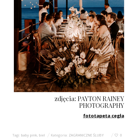
zdjęcia: PAYTON RAINEY
PHOTOGRAPHY
fototapeta cegła
Tagi:
baby pink
,
biel
Kategoria:
ZAGRANICZNE ŚLUBY
0