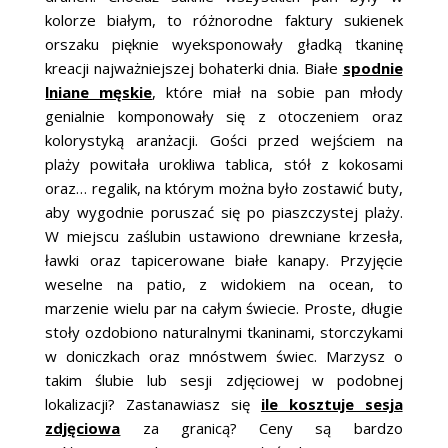
kolorze białym, to różnorodne faktury sukienek
orszaku pięknie wyeksponowały gładką tkaninę
kreacji najważniejszej bohaterki dnia. Białe
spodnie
lniane męskie
, które miał na sobie pan młody
genialnie komponowały się z otoczeniem oraz
kolorystyką aranżacji. Gości przed wejściem na
plaży powitała urokliwa tablica, stół z kokosami
oraz… regalik, na którym można było zostawić buty,
aby wygodnie poruszać się po piaszczystej plaży.
W miejscu zaślubin ustawiono drewniane krzesła,
ławki oraz tapicerowane białe kanapy. Przyjęcie
weselne na patio, z widokiem na ocean, to
marzenie wielu par na całym świecie. Proste, długie
stoły ozdobiono naturalnymi tkaninami, storczykami
w doniczkach oraz mnóstwem świec. Marzysz o
takim ślubie lub sesji zdjęciowej w podobnej
lokalizacji? Zastanawiasz się
ile kosztuje sesja
zdjęciowa
za granicą? Ceny są bardzo