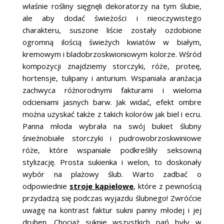
właśnie rośliny sięgnęli dekoratorzy na tym ślubie,
ale aby dodać świeżości i nieoczywistego
charakteru, suszone liście zostały ozdobione
ogromną ilością świeżych kwiatów w białym,
kremowym i bladobrzoskwioniowym kolorze. Wśród
kompozycji znajdziemy storczyki, róże, proteę,
hortensje, tulipany i anturium. Wspaniała aranżacja
zachwyca różnorodnymi fakturami i wieloma
odcieniami jasnych barw. Jak widać, efekt ombre
można uzyskać także z takich kolorów jak biel i ecru.
Panna młoda wybrała na swój bukiet ślubny
śnieżnobiałe storczyki i pudrowobrzoskwiniowe
róże, które wspaniale podkreśliły seksowną
stylizację. Prosta sukienka i welon, to doskonały
wybór na plażowy ślub. Warto zadbać o
odpowiednie
stroje kąpielowe
, które z pewnością
przydadzą się podczas wyjazdu ślubnego! Zwróćcie
uwagę na kontrast faktur sukni panny młodej i jej
druhen. Chociaż suknie wszystkich pań były w