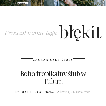
PATRONAT
błękit
SPONSORING
Przeszukiwanie tagu
KONKURSY
KSIĄŻKI BRIDELLE
ZAGRANICZNE ŚLUBY
POLECANE FIRMY
Boho tropikalny ślub w
WASZE ŚLUBY
Tulum
{HOT SEXY BEST}
BY
BRIDELLE // KAROLINA WALTZ
ŚRODA, 3 MARCA, 2021
BRI GROUP