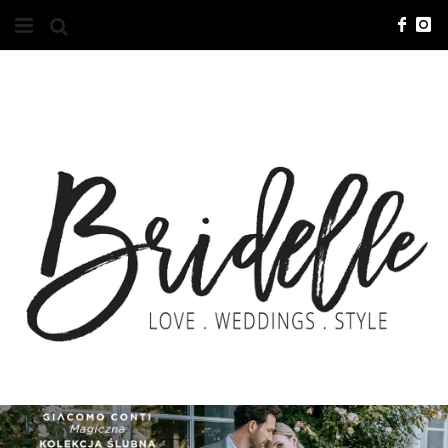
#10YEARSBRI
INFO
O NAS
KONTAKT
REKLAMA
ADVERTISING
BRICREATIVES
ZGŁOSZENIA