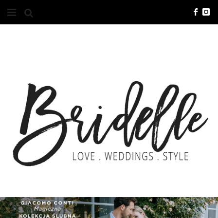
#10YEARSBRI
INFO
O NAS
KONTAKT
REKLAMA
ADVERTISING
BRICREATIVES
ZGŁOSZENIA