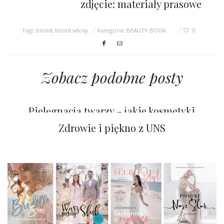
zdjęcie: materiały prasowe
Tagi:
blond
,
blond włosy
Kategoria:
BEAUTY BOOK
0
Zobacz podobne posty
Jak dbać o rozjaśniane włosy?
Pielęgnacja twarzy – jakie kosmetyki
wybrać?
Zdrowie i piękno z UNS