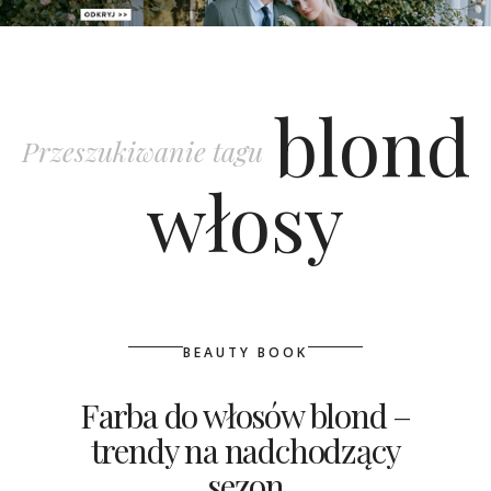
PATRONAT
blond
SPONSORING
Przeszukiwanie tagu
KONKURSY
włosy
KSIĄŻKI BRIDELLE
POLECANE FIRMY
WASZE ŚLUBY
BEAUTY BOOK
{HOT SEXY BEST}
Farba do włosów blond –
trendy na nadchodzący
BRI GROUP
sezon