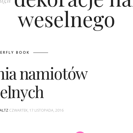
weselnego
ERFLY BOOK
enia namiotów
elnych
WALTZ
CZWARTEK, 17 LISTOPADA, 2016