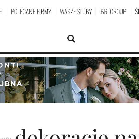
E
POLECANE FIRMY
WASZE ŚLUBY
BRI GROUP
Ś
dekoracje n
tagu