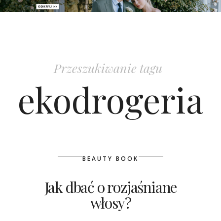
PATRONAT
SPONSORING
Przeszukiwanie tagu
KONKURSY
ekodrogeria
KSIĄŻKI BRIDELLE
POLECANE FIRMY
WASZE ŚLUBY
BEAUTY BOOK
{HOT SEXY BEST}
Jak dbać o rozjaśniane
włosy?
BRI GROUP