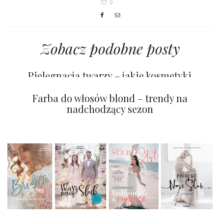
0
Zobacz podobne posty
Pielęgnacja twarzy – jakie kosmetyki
wybrać?
Jak przygotować włosy do ślubu?
Farba do włosów blond – trendy na
nadchodzący sezon