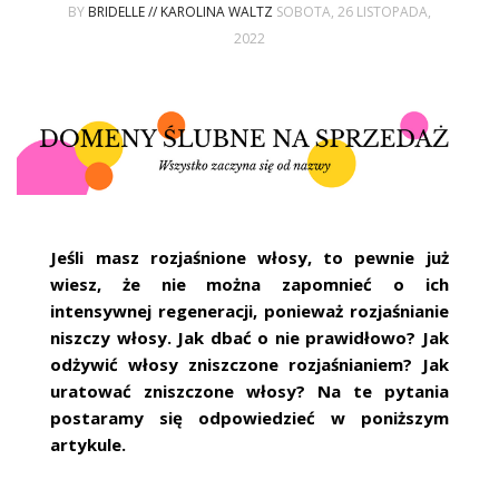
ŚLUBNE STYLE
BY
BRIDELLE // KAROLINA WALTZ
SOBOTA, 26 LISTOPADA,
2022
MAGAZYNY
ARCHIWUM
Jeśli masz rozjaśnione włosy, to pewnie już
wiesz, że nie można zapomnieć o ich
intensywnej regeneracji, ponieważ rozjaśnianie
niszczy włosy. Jak dbać o nie prawidłowo? Jak
odżywić włosy zniszczone rozjaśnianiem? Jak
uratować zniszczone włosy? Na te pytania
postaramy się odpowiedzieć w poniższym
artykule.