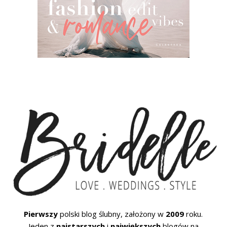
Pierwszy
polski blog ślubny, założony w
2009
roku.
Jeden z
najstarszych
i
największych
blogów na