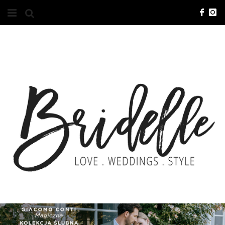
#10YEARSBRI
INFO
O NAS
KONTAKT
REKLAMA
ADVERTISING
BRICREATIVES
ZGŁOSZENIA