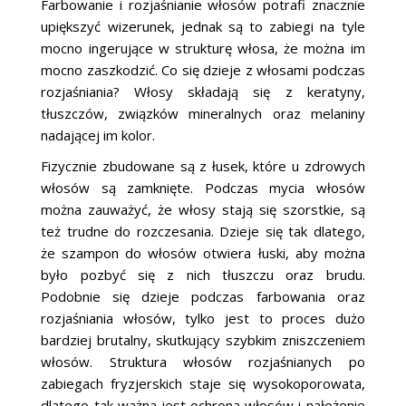
Farbowanie i rozjaśnianie włosów potrafi znacznie
upiększyć wizerunek, jednak są to zabiegi na tyle
mocno ingerujące w strukturę włosa, że można im
mocno zaszkodzić. Co się dzieje z włosami podczas
rozjaśniania? Włosy składają się z keratyny,
tłuszczów, związków mineralnych oraz melaniny
nadającej im kolor.
Fizycznie zbudowane są z łusek, które u zdrowych
włosów są zamknięte. Podczas mycia włosów
można zauważyć, że włosy stają się szorstkie, są
też trudne do rozczesania. Dzieje się tak dlatego,
że szampon do włosów otwiera łuski, aby można
było pozbyć się z nich tłuszczu oraz brudu.
Podobnie się dzieje podczas farbowania oraz
rozjaśniania włosów, tylko jest to proces dużo
bardziej brutalny, skutkujący szybkim zniszczeniem
włosów. Struktura włosów rozjaśnianych po
zabiegach fryzjerskich staje się wysokoporowata,
dlatego tak ważna jest ochrona włosów i nałożenie