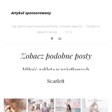
Artykuł sponsorowany
Tagi:
gdzie kupić niszowe perfumy
,
niszowe zapachy
Kategoria:
BEAUTY BOOK
0
Zobacz podobne posty
Miłość zaklęta w wyjątkowych
zapachach z SEPHORA
Waciki Gabrysi – Rysi
Scarlett