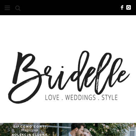
#10YEARSBRI
INFO
O NAS
KONTAKT
REKLAMA
ADVERTISING
BRICREATIVES
ZGŁOSZENIA