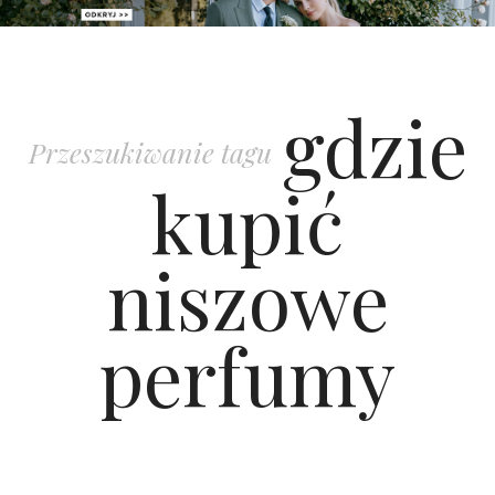
PATRONAT
gdzie
SPONSORING
Przeszukiwanie tagu
KONKURSY
kupić
KSIĄŻKI BRIDELLE
niszowe
POLECANE FIRMY
perfumy
WASZE ŚLUBY
{HOT SEXY BEST}
BRI GROUP