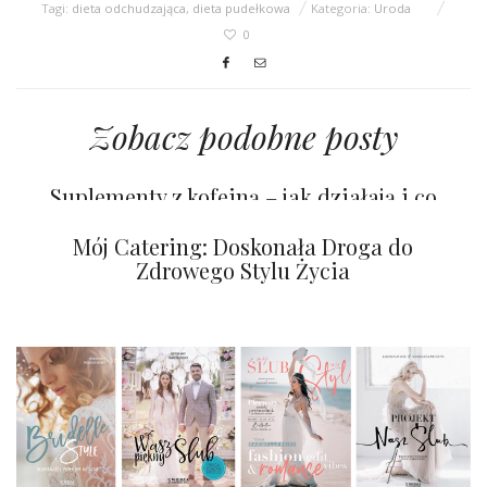
Tagi:
dieta odchudzająca
,
dieta pudełkowa
Kategoria:
Uroda
0
Zobacz podobne posty
Suplementy z kofeiną – jak działają i co
dają
Romantyczne Walentynki z Netflix
Mój Catering: Doskonała Droga do
Zdrowego Stylu Życia