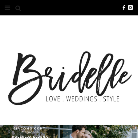
#10YEARSBRI
INFO
O NAS
KONTAKT
REKLAMA
ADVERTISING
BRICREATIVES
ZGŁOSZENIA