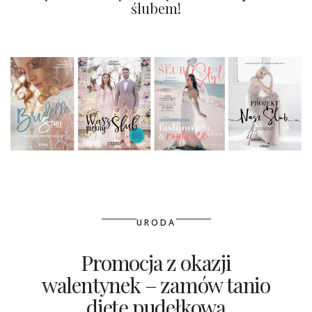
ślubem!
URODA
Promocja z okazji
walentynek – zamów tanio
dietę pudełkową