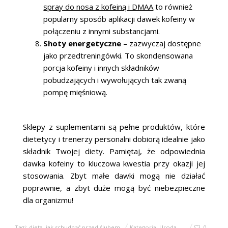
spray do nosa z kofeiną i DMAA
to również
popularny sposób aplikacji dawek kofeiny w
połączeniu z innymi substancjami.
Shoty energetyczne
– zazwyczaj dostępne
jako przedtreningówki. To skondensowana
porcja kofeiny i innych składników
pobudzających i wywołujących tak zwaną
pompę mięśniową.
Sklepy z suplementami są pełne produktów, które
dietetycy i trenerzy personalni dobiorą idealnie jako
składnik Twojej diety. Pamiętaj, że odpowiednia
dawka kofeiny to kluczowa kwestia przy okazji jej
stosowania. Zbyt małe dawki mogą nie działać
poprawnie, a zbyt duże mogą być niebezpieczne
dla organizmu!
Tagi:
dieta
,
jak schudnąć przed ślubem
Kategoria:
Uroda
0