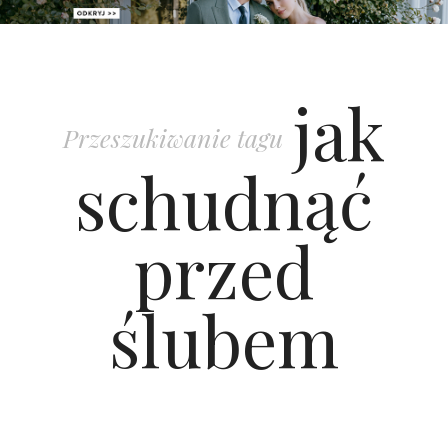
PATRONAT
jak
SPONSORING
Przeszukiwanie tagu
KONKURSY
schudnąć
KSIĄŻKI BRIDELLE
przed
POLECANE FIRMY
ślubem
WASZE ŚLUBY
{HOT SEXY BEST}
BRI GROUP