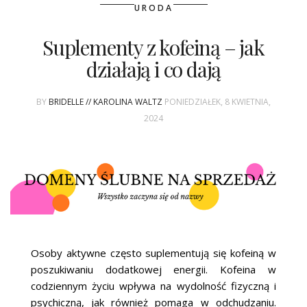
ŚLUBNE STYLE
URODA
MAGAZYNY
Suplementy z kofeiną – jak
działają i co dają
ARCHIWUM
BY
BRIDELLE // KAROLINA WALTZ
PONIEDZIAŁEK, 8 KWIETNIA,
2024
Osoby aktywne często suplementują się kofeiną w
poszukiwaniu dodatkowej energii. Kofeina w
codziennym życiu wpływa na wydolność fizyczną i
psychiczną, jak również pomaga w odchudzaniu.