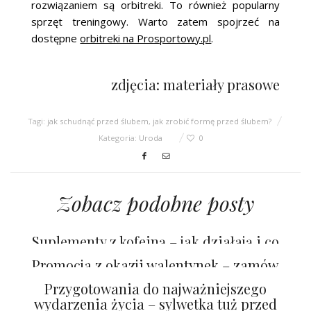
rozwiązaniem są orbitreki. To również popularny
sprzęt treningowy. Warto zatem spojrzeć na
dostępne
orbitreki na Prosportowy.pl
.
zdjęcia: materiały prasowe
Tagi:
jak schudnąć przed ślubem
,
jak zrobić formę przed ślubem?
Kategoria:
Uroda
0
Zobacz podobne posty
Suplementy z kofeiną – jak działają i co
dają
Promocja z okazji walentynek – zamów
tanio dietę pudełkową
Przygotowania do najważniejszego
wydarzenia życia – sylwetka tuż przed