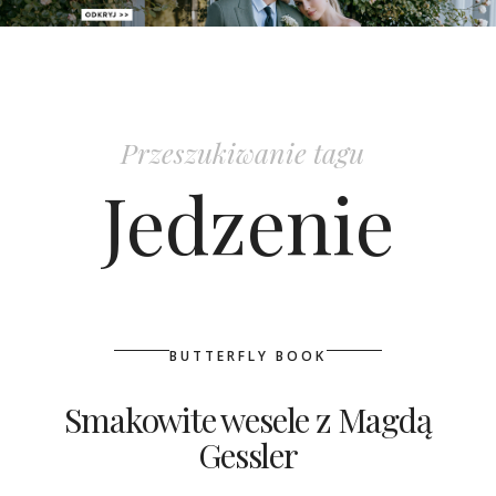
PATRONAT
SPONSORING
Przeszukiwanie tagu
KONKURSY
Jedzenie
KSIĄŻKI BRIDELLE
POLECANE FIRMY
WASZE ŚLUBY
BUTTERFLY BOOK
{HOT SEXY BEST}
Smakowite wesele z Magdą
Gessler
BRI GROUP