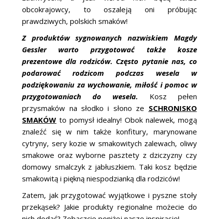
obcokrajowcy, to oszaleją oni próbując
prawdziwych, polskich smaków!
Z produktów sygnowanych nazwiskiem Magdy
Gessler warto przygotować także kosze
prezentowe dla rodziców.
Często pytanie nas, co
podarować rodzicom podczas wesela w
podziękowaniu za wychowanie, miłość i pomoc w
przygotowaniach do wesela.
Kosz pełen
przysmaków na słodko i słono ze
SCHRONISKO
SMAKÓW
to pomysł idealny! Obok nalewek, mogą
znaleźć się w nim także konfitury, marynowane
cytryny, sery kozie w smakowitych zalewach, oliwy
smakowe oraz wyborne pasztety z dziczyzny czy
domowy smalczyk z jabłuszkiem. Taki kosz będzie
smakowitą i piękną niespodzianką dla rodziców!
Zatem, jak przygotować wyjątkowe i pyszne stoły
przekąsek? Jakie produkty regionalne możecie do
nich dodać? Zobaczcie poniżej nasze inspiracje!