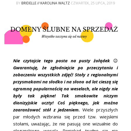
ŚLUBNE STYLE
BY
BRIDELLE // KAROLINA WALTZ
CZWARTEK, 25 LIPCA, 2019
MAGAZYNY
ARCHIWUM
Nie czytajcie tego posta na pusty żołądek
😉
Gwarantuję, że zgłodniejcie po przeczytaniu i
zobaczeniu wszystkich zdjęć! Stoły z regionalnymi
przysmakami na słodko i na słono od lat cieszą się
ogromną popularnością na weselach, ale nigdy nie
były tak piękne! Tak smakowite niczym
dionizyjskie uczty! Coś pięknego, jak można
zaaranżować stół z jedzeniem.
Wiele przyszłych
par młodych wzbrania się przed tzw. wiejskimi
stołami, uważając, że nie pasują one wizualnie do
eleganckiego wesela. Poniekąd trudno się nie