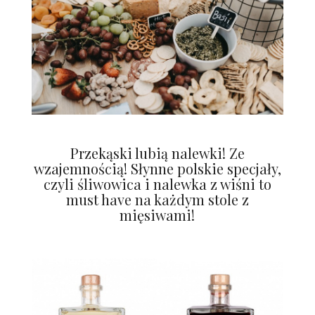
Przekąski lubią nalewki! Ze
wzajemnością! Słynne polskie specjały,
czyli śliwowica i nalewka z wiśni to
must have na każdym stole z
mięsiwami!