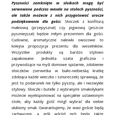
Pyszności zamknięte w słoikach mogą być
serwowane podczas wesela na stołach pyszności,
ale także możecie z nich przygotować urocze
podziękowania dla gości.
Słoiczek z konfiturą
malinową (przepyszna!) czy pigwową (jeszcze
pyszniejsza!) będzie miłym prezentem dla gości.
Cudowne, aromatyczne nalewki owocowe to
kolejna propozycja prezentu dla weselników.
Wszystkie produkty są bardzo stylowo
zapakowane. Jednolita szata graficzna i
przywodzące na myśl domowe spiżarnie, zdobienie
słoiczków (serwetka w biało-niebieską kratkę
zdobiąca każde wieczko i sznureczek) sprawiają, że
jest to podarunek nie tylko pyszny, ale i niezwykle
stylowy. Słoiczki i butelki z wybranymi smakołykami
możecie wyeksponować na specjalnie ustawionym
stole, aby każdy gość mógł wybrać dla siebie
ulubiony smak. Gwarantujemy, że wasi goście będą
zachwyceni, a jeśli wśród nich będą także