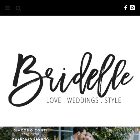
#10YEARSBRI
INFO
O NAS
KONTAKT
REKLAMA
ADVERTISING
BRICREATIVES
ZGŁOSZENIA