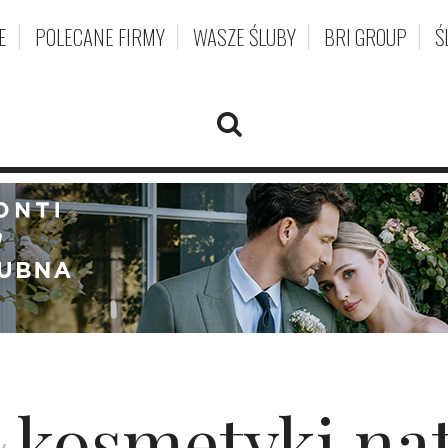
E
POLECANE FIRMY
WASZE ŚLUBY
BRI GROUP
Ś
kosmetyki na
u