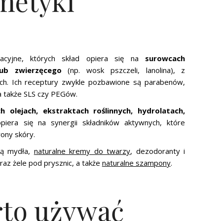
metyki
acyjne, których skład opiera się na
surowcach
lub zwierzęcego
(np. wosk pszczeli, lanolina), z
ych. Ich receptury zwykle pozbawione są parabenów,
a także SLS czy PEGów.
h olejach, ekstraktach roślinnych, hydrolatach,
 opiera się na synergii składników aktywnych, które
rony skóry.
są mydła,
naturalne kremy do twarzy
, dezodoranty i
oraz żele pod prysznic, a także
naturalne szampony
.
rto używać