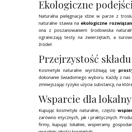
Ekologiczne podejśc
Naturalna pielęgnacja idzie w parze z tros
naturalne stawia na
ekologiczne rozwiązan
ona z poszanowaniem środowiska naturaln
ograniczają testy na zwierzętach, a suro
źródeł.
Przejrzystość składu
Kosmetyki naturalne wyróżniają się
prost
dokonanie świadomego wyboru. Każdy z nas m
zmniejszając ryzyko użycia substancji, na któr
Wsparcie dla lokaln
Kupując kosmetyki naturalne, często
wspie
zarówno etycznych, jak i praktycznych. Prod
firmy, kupując lokalnie, wspieramy gospoda
wysokiej jakości kosmetyki.