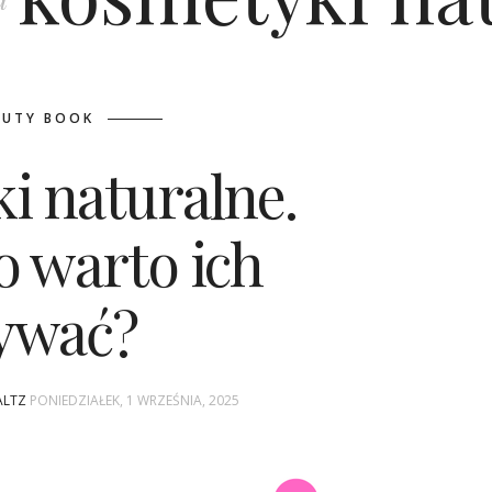
AUTY BOOK
i naturalne.
o warto ich
ywać?
ALTZ
PONIEDZIAŁEK, 1 WRZEŚNIA, 2025