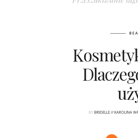
BE
Kosmetyk
Dlaczeg
uż
BY
BRIDELLE // KAROLINA W