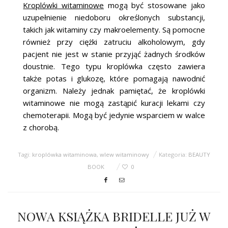
Kroplówki witaminowe
mogą być stosowane jako
uzupełnienie niedoboru określonych substancji,
takich jak witaminy czy makroelementy. Są pomocne
również przy ciężki zatruciu alkoholowym, gdy
pacjent nie jest w stanie przyjąć żadnych środków
doustnie. Tego typu kroplówka często zawiera
także potas i glukozę, które pomagają nawodnić
organizm. Należy jednak pamiętać, że kroplówki
witaminowe nie mogą zastąpić kuracji lekami czy
chemoterapii. Mogą być jedynie wsparciem w walce
z chorobą.
Tagi:
kroplówka witaminowa
,
wlew witaminowy
Kategoria:
BEAUTY
BOOK
0
NOWA KSIĄŻKA BRIDELLE JUŻ W