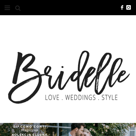
#10YEARSBRI
INFO
O NAS
KONTAKT
REKLAMA
ADVERTISING
BRICREATIVES
ZGŁOSZENIA