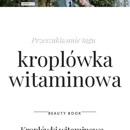
PATRONAT
SPONSORING
Przeszukiwanie tagu
KONKURSY
kroplówka
KSIĄŻKI BRIDELLE
witaminowa
POLECANE FIRMY
WASZE ŚLUBY
{HOT SEXY BEST}
BEAUTY BOOK
BRI GROUP