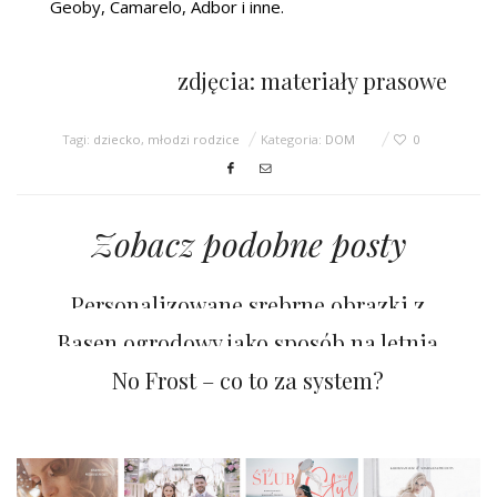
Geoby, Camarelo, Adbor i inne.
zdjęcia: materiały prasowe
Tagi:
dziecko
,
młodzi rodzice
Kategoria:
DOM
0
Zobacz podobne posty
Personalizowane srebrne obrazki z
grawerem to pamiątka na całe życie
Basen ogrodowy jako sposób na letnią
zabawę
No Frost – co to za system?