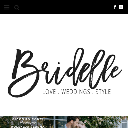
#10YEARSBRI
INFO
O NAS
KONTAKT
REKLAMA
ADVERTISING
BRICREATIVES
ZGŁOSZENIA