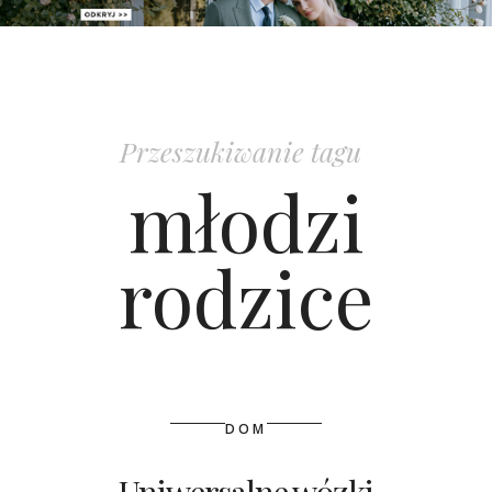
PATRONAT
SPONSORING
Przeszukiwanie tagu
KONKURSY
młodzi
KSIĄŻKI BRIDELLE
rodzice
POLECANE FIRMY
WASZE ŚLUBY
{HOT SEXY BEST}
DOM
BRI GROUP