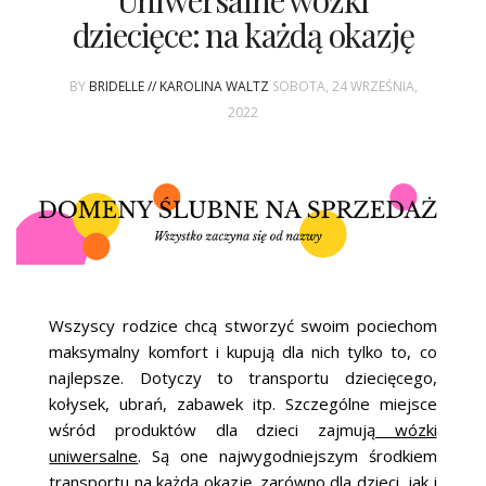
Uniwersalne wózki
ŚLUBNE STYLE
dziecięce: na każdą okazję
MAGAZYNY
BY
BRIDELLE // KAROLINA WALTZ
SOBOTA, 24 WRZEŚNIA,
ARCHIWUM
2022
Wszyscy rodzice chcą stworzyć swoim pociechom
maksymalny komfort i kupują dla nich tylko to, co
najlepsze. Dotyczy to transportu dziecięcego,
kołysek, ubrań, zabawek itp. Szczególne miejsce
wśród produktów dla dzieci zajmują
wózki
uniwersalne
. Są one najwygodniejszym środkiem
transportu na każdą okazję, zarówno dla dzieci, jak i