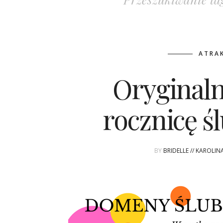
ATRAK
Oryginaln
rocznicę ś
BY
BRIDELLE // KAROLI