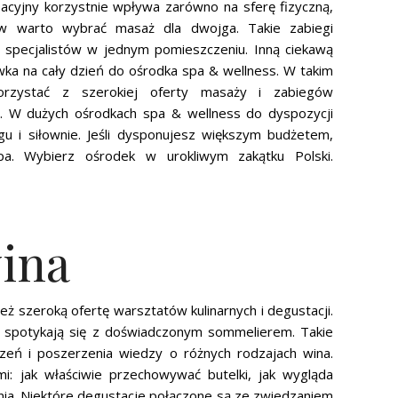
acyjny korzystnie wpływa zarówno na sferę fizyczną,
ców warto wybrać masaż dla dwojga. Takie zabiegi
specjalistów w jednym pomieszczeniu. Inną ciekawą
ówka na cały dzień do ośrodka spa & wellness. W takim
orzystać z szerokiej oferty masaży i zabiegów
n. W dużych ośrodkach spa & wellness do dyspozycji
ngu i siłownie. Jeśli dysponujesz większym budżetem,
. Wybierz ośrodek w urokliwym zakątku Polski.
ina
ż szeroką ofertę warsztatów kulinarnych i degustacji.
 spotykają się z doświadczonym sommelierem. Takie
zeń i poszerzenia wiedzy o różnych rodzajach wina.
mi: jak właściwie przechowywać butelki, jak wygląda
enia. Niektóre degustacje połączone są ze zwiedzaniem