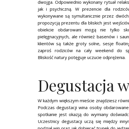
dwojga. Odpowiednio wykonany rytuał relaks
jak i psychiczną. W prezencie dla rodzi
wykonywane są symultanicznie przez dwóch 
propozycją prezentu dla bliskich jest wejści
obiekcie obdarowani mogą nie tylko sk
pielęgnacyjnych, ale również basenów i sau
klientów są także groty solne, sesje floati
zaproś rodziców na cały weekend do spa
Bliskość natury potęguje uczucie odprężenia.
Degustacja w
W każdym większym mieście znajdziesz równie
Podczas degustacji wina osoby obdarowane
spotkanie jest okazją do wymiany doświadc
Uczestnicy degustacji uczą się między inny
podział win oraz jak dobierać trunek do jedz