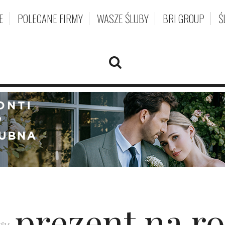
E
POLECANE FIRMY
WASZE ŚLUBY
BRI GROUP
Ś
prezent na r
gu