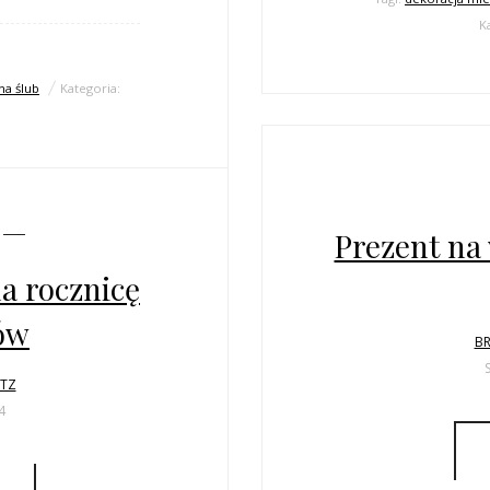
K
na ślub
Kategoria:
Prezent na 
a rocznicę
ów
BR
LTZ
4