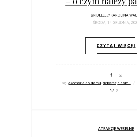
– o czym należy p
BRIDELLE // KAROLINA WA
ŚRODA, 14 GRUDNIA, 20
CZYTAJ WIĘCEJ
Tagi:
akcesoria do domu
,
dekoracje domu
0
ATRAKCJE WESELNE