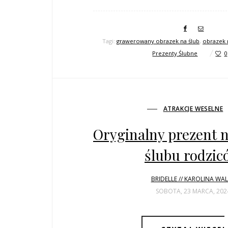
Tagi:
grawerowany obrazek na ślub
,
obrazek 
Prezenty Ślubne
0
ATRAKCJE WESELNE
Oryginalny prezent n
ślubu rodzic
BRIDELLE // KAROLINA WA
SOBOTA, 23 MARCA, 202