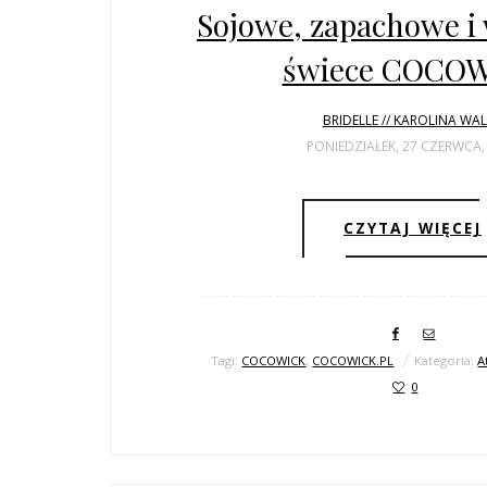
Sojowe, zapachowe i
świece COCO
BRIDELLE // KAROLINA WA
PONIEDZIAŁEK, 27 CZERWCA,
CZYTAJ WIĘCEJ
Tagi:
COCOWICK
,
COCOWICK.PL
Kategoria:
A
0