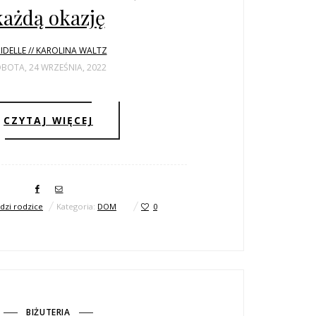
każdą okazję
IDELLE // KAROLINA WALTZ
BOTA, 24 WRZEŚNIA, 2022
CZYTAJ WIĘCEJ
dzi rodzice
Kategoria:
DOM
0
BIŻUTERIA