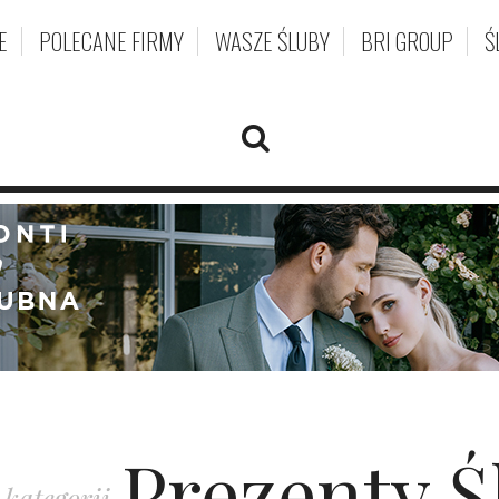
E
POLECANE FIRMY
WASZE ŚLUBY
BRI GROUP
Ś
Prezenty 
kategorii