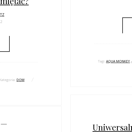
amiętać?
LTZ
22
Tagi:
AQUA MONKEY
,
Kategoria:
DOM
Uniwersaln