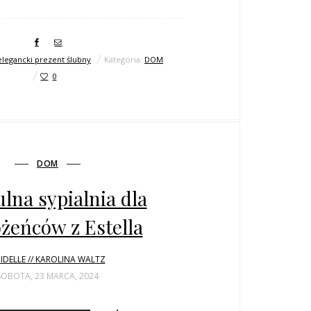
elegancki prezent ślubny
Kategoria:
DOM
0
DOM
ulna sypialnia dla
eńców z Estella
IDELLE // KAROLINA WALTZ
SOBOTA, 23 MARCA, 2024