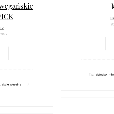
 wegańskie
WICK
BR
SO
LTZ
 2022
Tagi:
dziecko
,
mło
trakcje Weselne