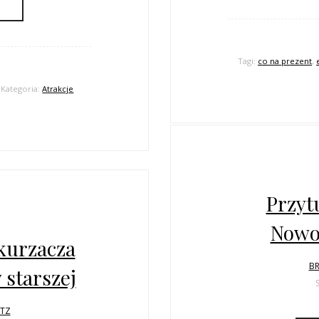
Tagi:
co na prezent
,
Kategoria:
Atrakcje
Przyt
Nowoż
kurzacza
BR
 starszej
LTZ