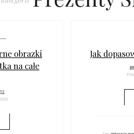
rne obrazki
Jak dopaso
ka na całe
BR
PON
LTZ
 2025
Tagi:
dekoracja mie