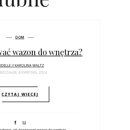
DOM
wać wazon do wnętrza?
IDELLE // KAROLINA WALTZ
IEDZIAŁEK, 8 KWIETNIA, 2024
CZYTAJ WIĘCEJ
szkania
,
jak dopasować wazon do wnętrza