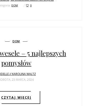
ategoria:
DOM
0
DOM
wesele – 5 najlepszych
pomysłów
IDELLE // KAROLINA WALTZ
SOBOTA, 23 MARCA, 2024
CZYTAJ WIĘCEJ