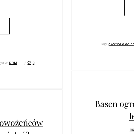
Tagi:
akcesoria do 
goria:
DOM
0
Basen ogr
l
 nowożeńców
BR