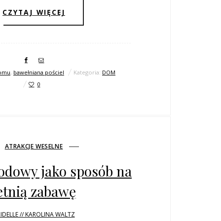
CZYTAJ WIĘCEJ
domu
,
bawełniana pościel
Kategoria:
DOM
0
ATRAKCJE WESELNE
odowy jako sposób na
etnią zabawę
IDELLE // KAROLINA WALTZ