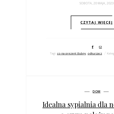
SOBOTA, 20 MAJA, 2023
CZYTAJ WIĘCEJ
Tagi:
co na prezent ślubny
,
odkurzacz
Kate
DOM
Idealna sypialnia dla