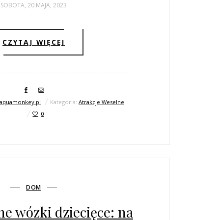
SOBOTA, 20 MAJA, 2023
CZYTAJ WIĘCEJ
aquamonkey.pl
Kategoria:
Atrakcje Weselne
0
DOM
e wózki dziecięce: na