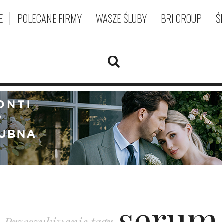
E
POLECANE FIRMY
WASZE ŚLUBY
BRI GROUP
Ś
serum
Przeszukiwanie tagu