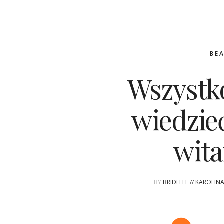
BE
Wszystk
wiedzie
wit
BY
BRIDELLE // KAROLIN