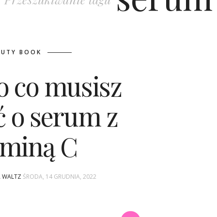
AUTY BOOK
o co musisz
ć o serum z
aminą C
A WALTZ
ŚRODA, 14 GRUDNIA, 2022