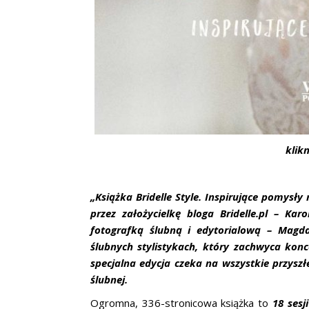
klik
„Książka Bridelle Style. Inspirujące pomysł
przez założycielkę bloga Bridelle.pl – Kar
fotografką ślubną i edytorialową – Magd
ślubnych stylistykach, który zachwyca konce
specjalna edycja czeka na wszystkie przys
ślubnej.
Ogromna, 336-stronicowa książka to
18 sesj