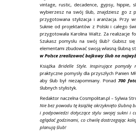
vintage, rustic, decadence, gypsy, hippie, s
wybierzesz na swój ślub, znajdziesz go z p
przygotowana stylizacja i aranżacja. Przy w
Suknie od projektantów z Polski i całego świ
przygotowała Karolina Waltz. Za realizacje 
Szukasz pomysłu na swój ślub? Gubisz się w
elementami zbudować swoją własną ślubną st
w Polsce zrealizować bajkowy ślub na najw
Książka
Bridelle Style. Inspirujące pomysły
praktyczne pomysły dla przyszłych Panien Mł
aby ślub był niezapomniany. Ponad
700 foto
ślubnych stylistyk.
Redaktor naczelna Cosmpolitan.pl – Sylwia Stro
Nie bez powodu tę książkę okrzyknięto ślubną b
i podpowiedzi dotyczące stylu swojej sukni i 
oglądać godzinami, co chwilę dostrzegając kole
planują ślub!