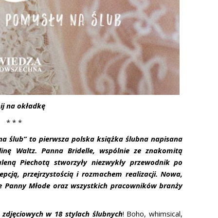
nij na okładkę
* * *
y na ślub” to pierwsza polska książka ślubna napisana
olinę Waltz. Panna Bridelle, wspólnie ze znakomitą
aleną Piechotą stworzyły niezwykły przewodnik po
pcją, przejrzystością i rozmachem realizacji. Nowa,
złe Panny Młode oraz wszystkich pracowników branży
i zdjęciowych w 18 stylach ślubnych
! Boho, whimsical,