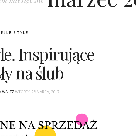
DELLE STYLE
le. Inspirujące
y na ślub
NA WALTZ
WTOREK, 28 MARCA, 2017