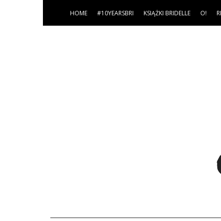
HOME
#10YEARSBRI
KSIĄŻKI BRIDELLE
O!
R