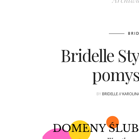
BRI
Bridelle Sty
pomysł
BY
BRIDELLE // KAROLI