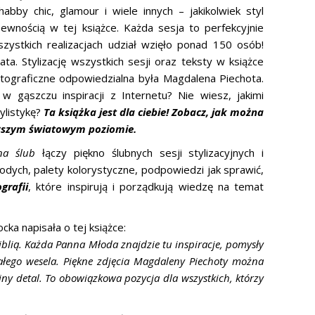
habby chic, glamour i wiele innych – jakikolwiek styl
ewnością w tej książce. Każda sesja to perfekcyjnie
szystkich realizacjach udział wzięło ponad 150 osób!
ata. Stylizację wszystkich sesji oraz teksty w książce
fotograficzne odpowiedzialna była Magdalena Piechota.
 gąszczu inspiracji z Internetu? Nie wiesz, jakimi
ylistykę?
Ta książka jest dla ciebie! Zobacz, jak można
yższym światowym poziomie.
 na ślub
łączy piękno ślubnych sesji stylizacyjnych i
odych, palety kolorystyczne, podpowiedzi jak sprawić,
grafii
, które inspirują i porządkują wiedzę na temat
cka napisała o tej książce:
iblią. Każda Panna Młoda znajdzie tu inspiracje, pomysły
całego wesela. Piękne zdjęcia Magdaleny Piechoty można
jny detal. To obowiązkowa pozycja dla wszystkich, którzy