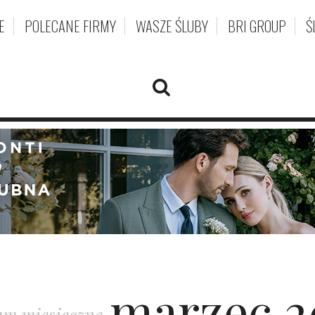
E
POLECANE FIRMY
WASZE ŚLUBY
BRI GROUP
Ś
marzec 2
m miesięczne