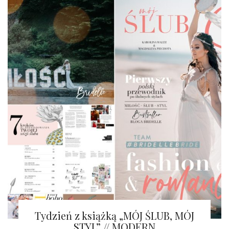
Tydzień z książką „MÓJ ŚLUB, MÓJ
STYL” // MODERN