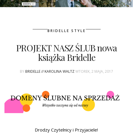
PATRONAT
BRIDELLE STYLE
SPONSORING
PROJEKT NASZ ŚLUB nowa
KONKURSY
książka Bridelle
KSIĄŻKI BRIDELLE
BY
BRIDELLE // KAROLINA WALTZ
WTOREK, 2 MAJA, 2017
POLECANE FIRMY
WASZE ŚLUBY
{HOT SEXY BEST}
BRI GROUP
Drodzy Czytelnicy i Przyjaciele!