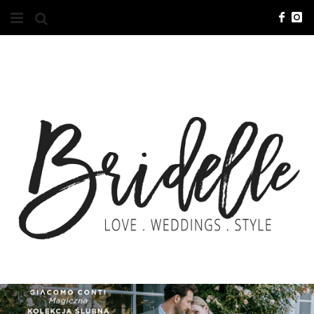
#10YEARSBRI
INFO
O NAS
KONTAKT
REKLAMA
ADVERTISING
BRICREATIVES
ZGŁOSZENIA