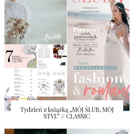
Tydzień z książką „MÓJ ŚLUB, MÓJ
STYL” // CLASSIC