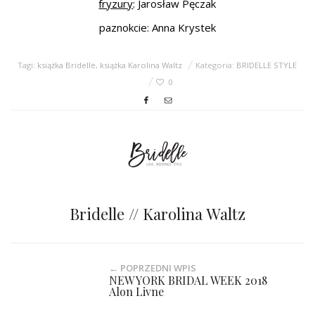
fryzury
: Jarosław Pęczak
paznokcie: Anna Krystek
Tagi:
książka Bridelle
,
książka Karolina Waltz
Kategoria:
BRIDELLE STYLE
0
Bridelle // Karolina Waltz
← POPRZEDNI WPIS
NEW YORK BRIDAL WEEK 2018
Alon Livne