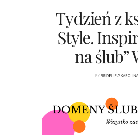
Tydzień z ks
Style. Insp
na ślub
BY
BRIDELLE // KAROLI