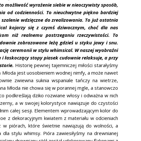
en to możliwość wyrażenie siebie w nieoczywisty sposób,
ia od codzienności. To nieuchwytne piękno bardziej
szalenie wdzięczne do zrealizowania. To już ostatnia
ical kojarzy się z czymś dziwacznym, choć dla nas
kom niż realnemu postrzeganiu rzeczywistości. To
udownie zobrazowane leżą gdzieś u styku jawy i snu.
zację ceremonii w stylu whimsical. W naszej wyobraźni
 i łaskoczący stopy piasek cudownie relaksuje, a przy
torie.
Historię pewnej tajemniczej miłości starałyśmy
nna Młoda jest uosobieniem wodnej nimfy, a może nawet
ownie zwiewna suknia wspaniale tańczy na wietrze,
nna Młoda nie chowa się w porannej mgle, a stanowczo
co podkreślają dziko rozwiane włosy i odważna w nich
szerny, a w swojej kolorystyce nawiązuje do czystości
ewodnim całej sesji. Elementem wprowadzającym kolor do
p toe z dekoracyjnym kwiatem z materiału w odcieniach
ż w piórach, które świetnie nawiązują do wolności, a
ca dla stylu whimsy. Pióra zawiesiłyśmy na drewnianej
bielany drewniany stół został udekorowany flakonami z