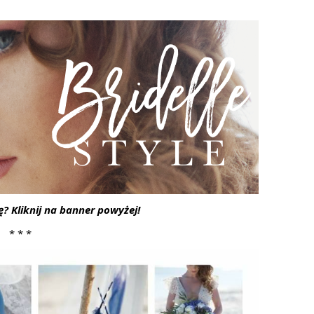
ę? Kliknij na banner powyżej!
* * *