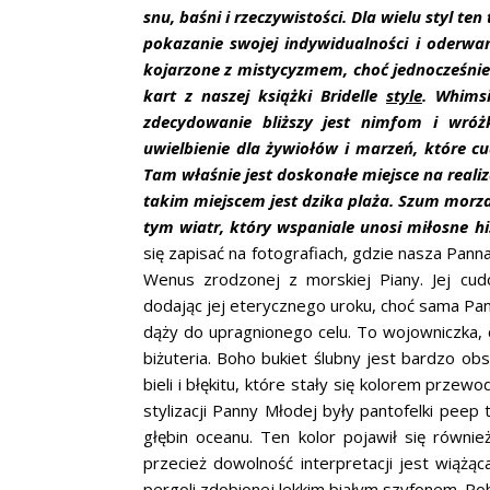
snu, baśni i rzeczywistości. Dla wielu styl t
pokazanie swojej indywidualności i oderwan
kojarzone z mistycyzmem, choć jednocześnie 
kart z naszej książki Bridelle
style
. Whims
zdecydowanie bliższy jest nimfom i wróż
uwielbienie dla żywiołów i marzeń, które c
Tam właśnie jest doskonałe miejsce na reali
takim miejscem jest dzika plaża. Szum morza
tym wiatr, który wspaniale unosi miłosne his
się zapisać na fotografiach, gdzie nasza Pa
Wenus zrodzonej z morskiej Piany. Jej cud
dodając jej eterycznego uroku, choć sama Pa
dąży do upragnionego celu. To wojowniczka, 
biżuteria. Boho bukiet ślubny jest bardzo ob
bieli i błękitu, które stały się kolorem prz
stylizacji Panny Młodej były pantofelki pee
głębin oceanu. Ten kolor pojawił się równie
przecież dowolność interpretacji jest wiążą
pergoli zdobionej lekkim białym szyfonem. Po