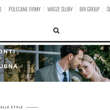
E
POLECANE FIRMY
WASZE ŚLUBY
BRI GROUP
Ś
DELLE STYLE