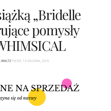
iążką „Bridelle
irujące pomysły
” WHIMSICAL
NA WALTZ
PIĄTEK, 14 GRUDNIA, 2018