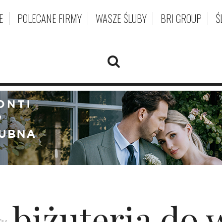
E
POLECANE FIRMY
WASZE ŚLUBY
BRI GROUP
Ś
biżuteria do
gu