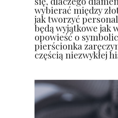
się, dlaczego diamen
wybierać między zło
jak tworzyć persona
będą wyjątkowe jak w
opowieść o symbolice
pierścionka zaręczyn
częścią niezwykłej hi