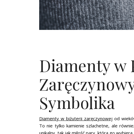
Diamenty w 
Zaręczynowyc
Symbolika
Diamenty w biżuterii zaręczynowej
od wieków
To nie tylko kamienie szlachetne, ale równi
unikalny, tak jak miłość pary, która go wybiera.