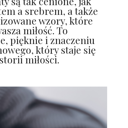
ty są tak cenione, jak
tem a srebrem, a także
lizowane wzory, które
asza miłość. To
, pięknie i znaczeniu
owego, który staje się
storii miłości.