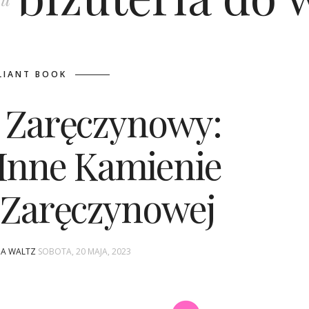
LIANT BOOK
k Zaręczynowy:
 Inne Kamienie
i Zaręczynowej
INA WALTZ
SOBOTA, 20 MAJA, 2023