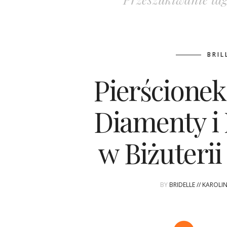
BRIL
Pierścione
Diamenty i
w Biżuteri
BY
BRIDELLE // KAROL