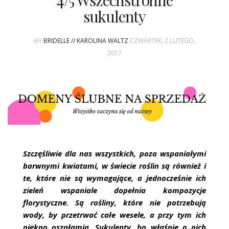
4/5 Wszechstronne
ŚLUBNE STYLE
sukulenty
MAGAZYNY
BY
BRIDELLE // KAROLINA WALTZ
CZWARTEK, 2 LUTEGO,
ARCHIWUM
2017
Szczęśliwie dla nas wszystkich, poza wspaniałymi
barwnymi kwiatami, w świecie roślin są również i
te, które nie są wymagające, a jednocześnie ich
zieleń wspaniale dopełnia kompozycje
florystyczne. Są rośliny, które nie potrzebują
wody, by przetrwać całe wesele, a przy tym ich
piękno oszałamia. Sukulenty, bo właśnie o nich