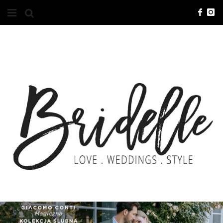
#10YEARSBRI
INFO
O NAS
KONTAKT
REKLAMA
ADVERTISING
BRICREATIVES
ZGŁOSZENIA