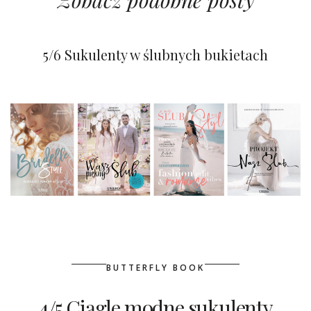
Dekoracje z roślin doniczkowych
Wszechstronne sukulenty
5/6 Sukulenty w ślubnych bukietach
BUTTERFLY BOOK
4/5 Ciągle modne sukulenty