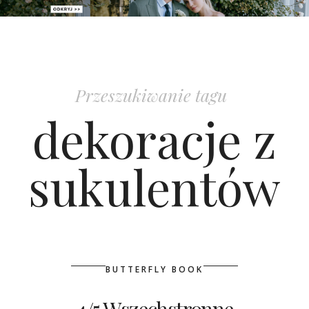
PATRONAT
SPONSORING
Przeszukiwanie tagu
KONKURSY
dekoracje z
KSIĄŻKI BRIDELLE
sukulentów
POLECANE FIRMY
WASZE ŚLUBY
{HOT SEXY BEST}
BUTTERFLY BOOK
BRI GROUP