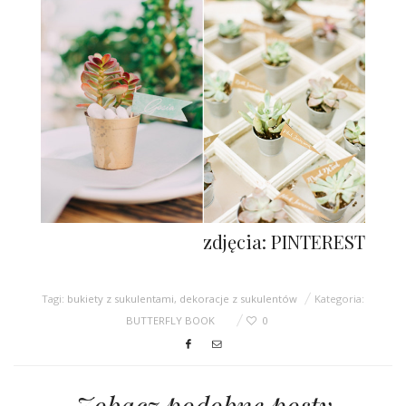
zdjęcia: PINTEREST
Tagi:
bukiety z sukulentami
,
dekoracje z sukulentów
Kategoria:
BUTTERFLY BOOK
0
Zobacz podobne posty