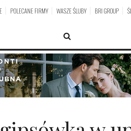
E
POLECANE FIRMY
WASZE ŚLUBY
BRI GROUP
Ś
gipsówka w up