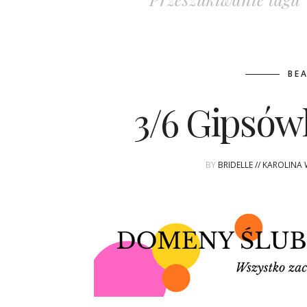
BE
3/6 Gipsów
BY
BRIDELLE // KAROLINA