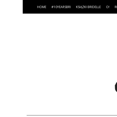
HOME
#10YEARSBRI
KSIĄŻKI BRIDELLE
O!
R