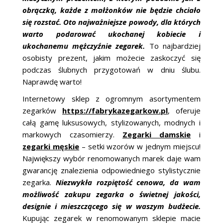
obrączką, każde z małżonków nie będzie chciało
się rozstać. Oto najważniejsze powody, dla których
warto podarować ukochanej kobiecie i
ukochanemu mężczyźnie zegarek.
To najbardziej
osobisty prezent, jakim możecie zaskoczyć się
podczas ślubnych przygotowań w dniu ślubu.
Naprawdę warto!
Internetowy sklep z ogromnym asortymentem
zegarków
https://fabrykazegarkow.pl
, oferuje
całą gamę luksusowych, stylizowanych, modnych i
markowych czasomierzy.
Zegarki damskie
i
zegarki męskie
– setki wzorów w jednym miejscu!
Największy wybór renomowanych marek daje wam
gwarancję znalezienia odpowiedniego stylistycznie
zegarka.
Niezwykła rozpiętość cenowa, da wam
możliwość zakupu zegarka o świetnej jakości,
designie i mieszczącego się w waszym budżecie.
Kupując zegarek w renomowanym sklepie macie