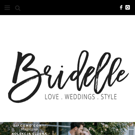
#10YEARSBRI
INFO
O NAS
KONTAKT
REKLAMA
ADVERTISING
BRICREATIVES
ZGŁOSZENIA