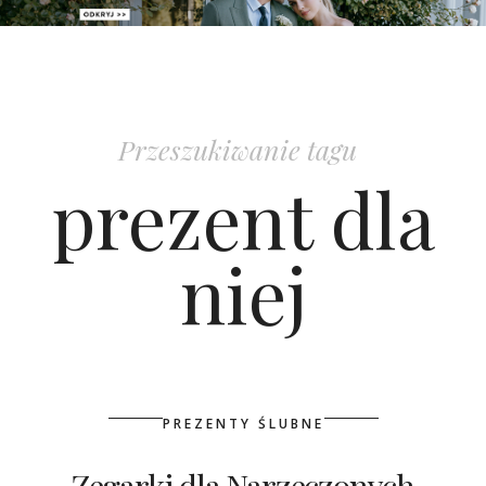
PATRONAT
SPONSORING
Przeszukiwanie tagu
KONKURSY
prezent dla
KSIĄŻKI BRIDELLE
niej
POLECANE FIRMY
WASZE ŚLUBY
{HOT SEXY BEST}
PREZENTY ŚLUBNE
BRI GROUP