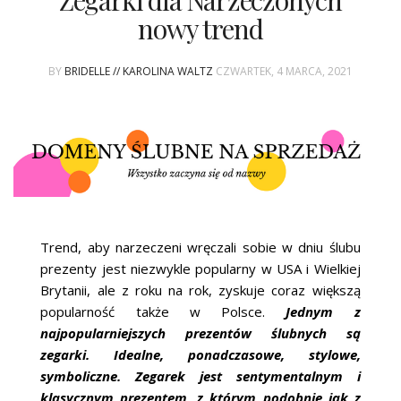
Zegarki dla Narzeczonych
ŚLUBNE STYLE
nowy trend
MAGAZYNY
BY
BRIDELLE // KAROLINA WALTZ
CZWARTEK, 4 MARCA, 2021
ARCHIWUM
Trend, aby narzeczeni wręczali sobie w dniu ślubu
prezenty jest niezwykle popularny w USA i Wielkiej
Brytanii, ale z roku na rok, zyskuje coraz większą
popularność także w Polsce.
Jednym z
najpopularniejszych prezentów ślubnych są
zegarki. Idealne, ponadczasowe, stylowe,
symboliczne. Zegarek jest sentymentalnym i
klasycznym prezentem, z którym podobnie jak z